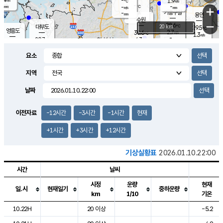
-
1.9
m/s
℃
-
-
-
mm
-
℃
mm
+
m/s
기흥구갈
-
-
m/s
mm
용인
-
수원
mm
−
28.6
℃
대부도
20 km
29.5
℃
영흥도
2.7
30.6
m/s
℃
1.3
m/s
-
mm
4.3
29.7
m/s
-
℃
mm
30.5
℃
-
오산
4.5
mm
m/s
6.4
m/s
-
mm
요소
-
mm
향남
28.7
℃
2.8
m/s
30.1
-
지역
℃
운평
mm
송탄
2.5
℃
m/s
-
s
mm
29.2
보
℃
날짜
29.7
℃
3.6
m/s
산
1.7
m/s
-
27.
mm
-
mm
1.1
℃
이전자료
-12시간
-3시간
-1시간
현재
-
m
/s
+1시간
+3시간
+12시간
기상실황표
2026.01.10.22:00
시간
날씨
시정
운량
현재
일.시
현재일기
중하운량
km
1/10
기온
도시별 기상실황표로 지점, 날씨, 기온, 강수, 바람, 기압등을 안내한 표입
10.22H
20 이상
-5.2