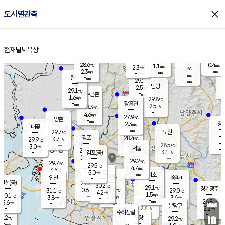
close
도시별관측
장남
판문점
27.5
℃
2.5
m/s
화현
27.1
동두천
℃
남면
-
현재날씨
육상
mm
파주
2.7
홈
m/s
포천
27.1
-
29.2
℃
mm
℃
28.7
℃
28.6
0.4
1.1
m/s
℃
m/s
2.3
양주
-
m/s
가
℃
-
2.3
-
mm
m/s
mm
-
mm
-
m/s
-
탄현
mm
29.2
-
2
℃
mm
남방
2.5
m/s
1
29.1
℃
-
파주금촌
mm
1.6
m/s
29.8
℃
-
장흥면
mm
2.5
m/s
28.3
℃
-
mm
4.6
m/s
27.9
℃
양촌
-
mm
창
2.3
m/s
은평
대곶
-
mm
29.7
노원
℃
-
김포
28.4
3.7
℃
29.9
m/s
℃
-
m/
-
2.8
28.5
m/s
mm
3.0
℃
m/s
서울
-
경서동
29.5
m
-
3.1
℃
mm
-
김포(공)
m/s
mm
1.8
-
m/s
mm
29.2
℃
29.7
-
℃
mm
29.5
℃
4.7
m/s
3.4
부천
m/s
5.0
구로
m/s
-
서초
mm
-
광명
mm
인천
송파*
-
mm
인천(공)
29.8
℃
30.2
℃
29.1
과천
경기광주
℃
29.9
0.6
31.1
29.0
m/s
℃
℃
℃
4.2
m/s
1.5
m/s
30.1
-
2.0
℃
mm
3.8
m/s
3.6
m/s
-
m/s
mm
-
28.4
26.8
mm
5.6
-
℃
℃
m/s
-
-
mm
무의도
mm
mm
분당구
2.4
-
2.2
m/s
m/s
mm
수리산길
-
-
mm
mm
9.2
의왕
29.2
℃
℃
3.4
m/s