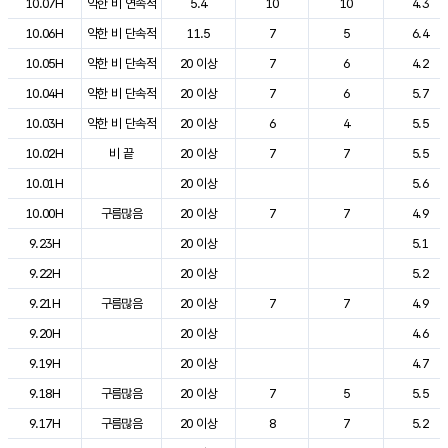
10.07H
약한 비 연속적
5.4
10
10
4.3
10.06H
약한 비 단속적
11.5
7
5
6.4
10.05H
약한 비 단속적
20 이상
7
6
4.2
10.04H
약한 비 단속적
20 이상
7
6
5.7
10.03H
약한 비 단속적
20 이상
6
4
5.5
10.02H
비 끝
20 이상
7
7
5.5
10.01H
20 이상
5.6
10.00H
구름많음
20 이상
7
7
4.9
9.23H
20 이상
5.1
9.22H
20 이상
5.2
9.21H
구름많음
20 이상
7
7
4.9
9.20H
20 이상
4.6
9.19H
20 이상
4.7
9.18H
구름많음
20 이상
7
5
5.5
9.17H
구름많음
20 이상
8
7
5.2