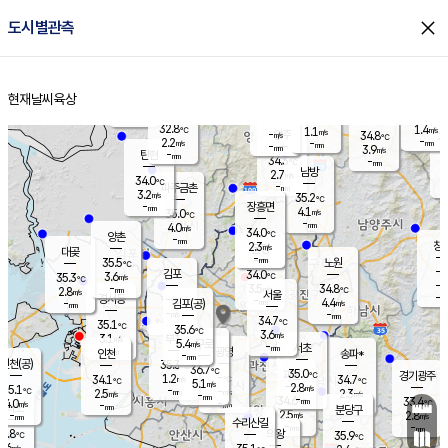
close
도시별관측
장남
판문점
32.4
℃
3.1
m/s
화현
33.0
동두천
℃
남면
-
현재날씨
육상
mm
파주
3.9
홈
m/s
포천
34.6
-
33.9
℃
mm
℃
32.5
℃
32.8
1.4
1.1
m/s
℃
m/s
-
양주
34.8
m/s
가
℃
-
2.2
-
mm
m/s
mm
-
mm
3.9
m/s
-
탄현
mm
34.3
-
3
℃
mm
남방
2.7
m/s
2
34.0
℃
-
파주금촌
mm
3.2
m/s
35.2
℃
-
장흥면
mm
4.1
m/s
35.0
℃
-
mm
4.0
m/s
34.0
℃
양촌
-
mm
창
2.3
m/s
은평
대곶
-
mm
35.5
노원
℃
-
김포
34.0
3.6
℃
35.3
m/s
℃
-
m/
-
3.5
34.8
m/s
mm
2.8
℃
m/s
서울
-
경서동
-
m
-
4.4
℃
mm
-
김포(공)
m/s
mm
-
-
m/s
mm
34.7
℃
35.1
-
℃
mm
35.6
℃
3.6
m/s
3.1
부천
m/s
5.4
구로
m/s
-
서초
mm
-
광명
mm
인천
송파*
-
mm
인천(공)
35.3
℃
36.7
℃
35.0
과천
경기광주
℃
-
1.2
34.1
34.7
m/s
℃
℃
℃
5.1
m/s
2.8
m/s
35.1
-
-
℃
mm
2.5
m/s
2.3
m/s
-
m/s
mm
-
34.6
33.4
mm
4.0
-
℃
℃
m/s
-
-
mm
무의도
mm
mm
분당구
2.5
-
2.8
m/s
m/s
mm
수리산길
-
-
mm
mm
2.8
의왕
35.9
℃
℃
1.6
m/s