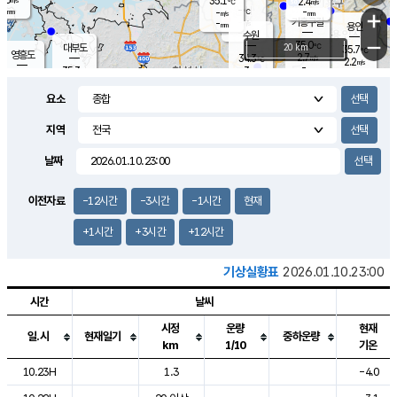
35.1
2.4
m/s
℃
-
-
-
mm
-
℃
mm
+
m/s
기흥구갈
-
-
m/s
mm
용인
-
수원
mm
−
35.0
℃
대부도
20 km
35.7
℃
영흥도
2.7
34.3
m/s
℃
2.2
m/s
-
mm
3
35.3
m/s
-
℃
mm
34.0
℃
-
오산
3.6
mm
m/s
1.3
m/s
-
mm
요소
-
mm
향남
34.7
℃
2.9
m/s
35.6
-
지역
℃
운평
mm
송탄
2.0
℃
m/s
-
s
mm
34.2
보
℃
날짜
35.5
℃
2.7
m/s
산
1.7
m/s
-
33.
mm
-
mm
1.2
℃
이전자료
-12시간
-3시간
-1시간
현재
-
m
/s
+1시간
+3시간
+12시간
기상실황표
2026.01.10.23:00
시간
날씨
시정
운량
현재
일.시
현재일기
중하운량
km
1/10
기온
도시별 기상실황표로 지점, 날씨, 기온, 강수, 바람, 기압등을 안내한 표입
10.23H
1.3
-4.0