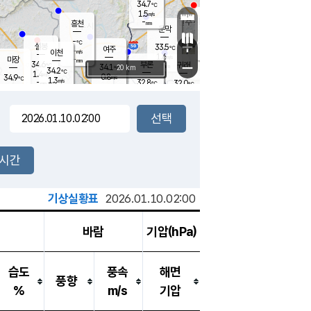
34.7
℃
강림
1.5
m/s
원주
-
흥천
mm
32.2
℃
문막
1.4
m/s
34.2
℃
-
-
℃
mm
+
1.3
설봉
m/s
33.5
℃
여주
-
m/s
이천
-
mm
1.6
m/s
-
마장
mm
신림
34.6
부론
-
귀래
−
℃
mm
34.1
20 km
℃
34.2
℃
1.4
m/s
0.8
34.9
m/s
℃
33.1
1.3
m/s
℃
-
32.8
32.0
mm
℃
-
℃
mm
1.8
m/s
-
2.5
mm
m/s
2.1
0.8
m/s
m/s
-
mm
-
백운
mm
-
-
mm
mm
백암
장호원
33.1
℃
2.1
m/s
33.5
℃
33.8
엄정
℃
-
mm
1.7
m/s
1.9
m/s
노은
-
mm
-
33.5
mm
℃
개
2시간
1.8
m/s
32.7
℃
-
mm
1
1.8
℃
m/s
-
m/s
mm
m
기상실황표
2026.01.10.02:00
바람
기압(hPa)
습도
풍속
해면
풍향
%
m/s
기압