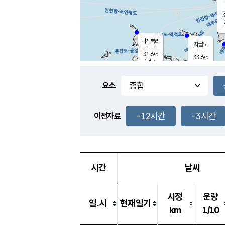
3
덕적북리
자월도
31.6
℃
33.6
℃
1.6
m/s
0.6
m/s
-
mm
-
mm
요소
풍도
30.3
덕적지도
1.0
m/
-
-12시간
-3시간
mm
이전자료
30.5
℃
대
2.1
m/s
-
mm
29.3
1.4
m
-
mm
시간
날씨
시정
운량
일.시
현재일기
km
1/10