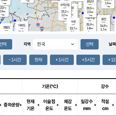
-
-
mm
무의도
mm
mm
분당구
1.1
-
1.5
m/s
m/s
mm
수리산길
-
-
mm
mm
3.5
의왕
35.5
℃
℃
2.9
33.2
m/s
2.0
m/s
℃
-
-
-
mm
0.7
℃
mm
m/s
기흥구갈
-
-
m/s
mm
용인
-
수원
mm
35.9
℃
대부도
34.9
℃
영흥도
1.8
33.7
m/s
℃
1.7
m/s
-
mm
3.2
32.9
m/s
-
℃
mm
31.3
℃
-
오산
2.5
mm
m/s
2.5
m/s
-
mm
-
mm
향남
33.7
℃
지역
날짜
1.6
m/s
33.3
-
℃
운평
mm
송탄
1.6
℃
m/s
-
s
mm
33.1
보
℃
35.1
-1시간
현재
+1시간
+3시간
+1
℃
2.3
m/s
산
1.6
m/s
-
32.
mm
-
mm
1.3
℃
-
m
/s
기온(℃)
강수
현재
이슬점
체감
일강수
적설
중하운량
기온
온도
온도
mm
cm