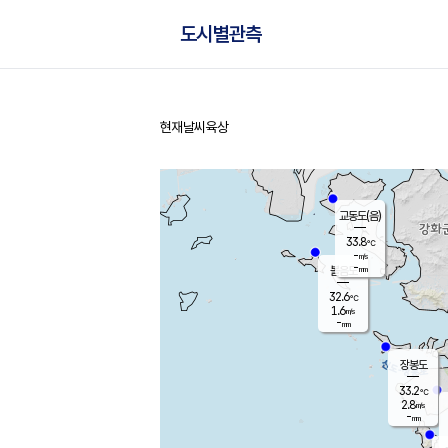
도시별관측
현재날씨
육상
홈
교동도(음)
33.8
℃
-
m/s
-
mm
볼음도
대연평
32.6
℃
1.6
m/s
31.7
℃
-
mm
1.8
m/s
-
mm
장봉도
33.2
℃
2.8
m/s
-
mm