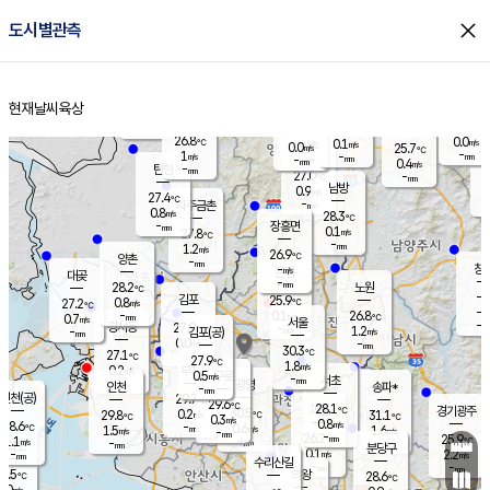
close
도시별관측
장남
판문점
26.0
℃
1.6
m/s
화현
25.5
동두천
℃
남면
-
현재날씨
육상
mm
파주
0.4
홈
m/s
포천
23.9
-
26.7
℃
mm
℃
26.6
℃
26.8
0.0
0.1
m/s
℃
m/s
0.0
양주
25.7
m/s
가
℃
-
1
-
mm
m/s
mm
-
mm
0.4
m/s
-
탄현
mm
27.0
-
2
℃
mm
남방
0.9
m/s
0
27.4
℃
-
파주금촌
mm
0.8
m/s
28.3
℃
-
장흥면
mm
0.1
m/s
27.8
℃
-
mm
1.2
m/s
26.9
℃
양촌
-
mm
창
-
m/s
은평
대곶
-
mm
28.2
노원
℃
-
김포
25.9
0.8
℃
27.2
m/s
℃
-
m/
-
0.1
26.8
m/s
mm
0.7
℃
m/s
서울
-
경서동
27.9
m
-
1.2
℃
mm
-
김포(공)
m/s
mm
0.0
-
m/s
mm
30.3
℃
27.1
-
℃
mm
27.9
℃
1.8
m/s
0.2
부천
m/s
0.5
구로
m/s
-
서초
mm
-
광명
mm
인천
송파*
-
mm
인천(공)
29.7
℃
29.6
℃
28.1
과천
경기광주
℃
30.5
0.2
29.8
31.1
m/s
℃
℃
℃
0.3
m/s
0.8
m/s
28.6
-
0.6
℃
mm
1.5
m/s
1.6
m/s
-
m/s
mm
-
26.2
25.9
mm
1.1
-
℃
℃
m/s
-
-
mm
무의도
mm
mm
분당구
0.1
-
2.2
m/s
m/s
mm
수리산길
-
-
mm
mm
6.5
의왕
28.6
℃
℃
0.0
m/s