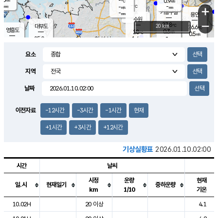
-
0.9
m/s
℃
-
-
-
mm
-
℃
mm
+
m/s
기흥구갈
-
-
m/s
mm
용인
-
수원
mm
−
27.8
℃
대부도
20 km
26.6
℃
영흥도
0.3
28
m/s
℃
0.5
m/s
-
mm
1.4
25.0
m/s
-
℃
mm
27.1
℃
-
오산
0.0
mm
m/s
0.5
m/s
-
mm
요소
-
mm
향남
25.3
℃
0.0
m/s
28.6
-
지역
℃
운평
mm
송탄
0.1
℃
m/s
-
s
mm
26.4
보
℃
날짜
27.8
℃
1.1
m/s
산
0.3
m/s
-
23.
mm
-
mm
-
m
℃
이전자료
-12시간
-3시간
-1시간
현재
-
m
/s
+1시간
+3시간
+12시간
기상실황표
2026.01.10.02:00
시간
날씨
시정
운량
현재
일.시
현재일기
중하운량
km
1/10
기온
도시별 기상실황표로 지점, 날씨, 기온, 강수, 바람, 기압등을 안내한 표입
10.02H
20 이상
4.1