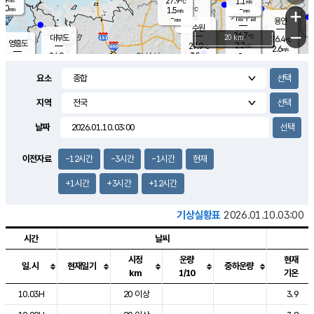
27.9
1.1
m/s
℃
2.0
-
-
mm
1.5
℃
mm
+
m/s
기흥구갈
-
-
m/s
mm
용인
-
수원
mm
−
26.7
℃
대부도
20 km
26.4
℃
영흥도
2.2
27.9
m/s
℃
2.6
m/s
-
mm
3.5
24.9
m/s
-
℃
mm
27.2
℃
-
오산
2.6
mm
m/s
5.0
m/s
14.5
mm
요소
11.5
mm
향남
26.7
℃
2.7
m/s
-
-
지역
℃
운평
mm
송탄
-
℃
m/s
-
s
mm
25.8
보
℃
날짜
26.4
m
℃
2.5
m/s
산
1.0
m/s
27.0
-
mm
-
mm
-
m
℃
이전자료
-12시간
-3시간
-1시간
현재
-
m
/s
+1시간
+3시간
+12시간
기상실황표
2026.01.10.03:00
시간
날씨
시정
운량
현재
일.시
현재일기
중하운량
km
1/10
기온
도시별 기상실황표로 지점, 날씨, 기온, 강수, 바람, 기압등을 안내한 표입
10.03H
20 이상
3.9