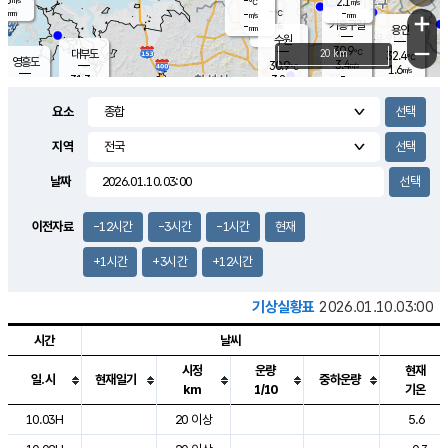
-
2.1
m/s
℃
-
-
-
mm
-
℃
mm
+
m/s
기흥구갈
-
-
m/s
mm
용인
-
수원
mm
−
30.9
℃
대부도
20 km
32.4
℃
영흥도
3.4
30.9
m/s
℃
1.6
m/s
-
mm
3.8
31.3
m/s
-
℃
mm
30.6
℃
-
오산
3.6
mm
m/s
4.4
m/s
-
mm
요소
-
mm
향남
31.1
℃
2.6
m/s
31.9
-
지역
℃
운평
mm
송탄
-
℃
m/s
-
s
mm
31.0
보
℃
날짜
31.4
℃
3.0
m/s
산
1.9
m/s
-
28.
mm
-
mm
2.2
℃
이전자료
-12시간
-3시간
-1시간
현재
-
m
/s
+1시간
+3시간
+12시간
기상실황표
2026.01.10.03:00
시간
날씨
시정
운량
현재
일.시
현재일기
중하운량
km
1/10
기온
도시별 기상실황표로 지점, 날씨, 기온, 강수, 바람, 기압등을 안내한 표입
10.03H
20 이상
5.6