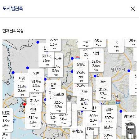
close
도시별관측
장남
판문점
30.4
℃
2.6
m/s
화현
30.2
동두천
℃
남면
-
현재날씨
육상
mm
파주
3.1
홈
m/s
포천
30.3
-
29.5
℃
mm
℃
30.6
℃
29.6
0.8
0.5
m/s
℃
m/s
-
양주
-
m/s
가
℃
-
1.3
-
mm
m/s
mm
-
mm
-
m/s
-
탄현
mm
32.9
-
2
℃
mm
남방
2.8
m/s
2
30.7
℃
-
파주금촌
mm
2.5
m/s
32.0
℃
-
장흥면
mm
2.4
m/s
31.4
℃
-
mm
3.6
m/s
29.8
℃
양촌
-
mm
창
-
m/s
은평
대곶
-
mm
31.9
노원
℃
-
김포
30.9
4.0
℃
31.8
m/s
℃
-
m/
-
2.6
31.0
m/s
mm
2.8
℃
m/s
서울
-
경서동
32.0
m
-
3.7
℃
mm
-
김포(공)
m/s
mm
1.2
-
m/s
mm
30.7
℃
31.8
-
℃
mm
32.6
℃
4.2
m/s
3.2
부천
m/s
5.2
구로
m/s
-
서초
mm
-
광명
mm
인천
송파*
-
mm
인천(공)
32.7
℃
33.0
℃
30.8
과천
경기광주
℃
-
1.0
31.1
30.7
m/s
℃
℃
℃
3.8
m/s
2.0
m/s
31.9
-
-
℃
mm
3.8
m/s
3.0
m/s
-
m/s
mm
-
31.0
29.0
mm
5.9
-
℃
℃
m/s
-
-
mm
무의도
mm
mm
분당구
1.8
-
3.0
m/s
m/s
mm
수리산길
-
-
mm
mm
9.9
의왕
30.9
℃
℃
3.3
m/s