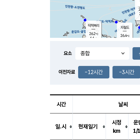
2
덕적북리
자월도
26.2
℃
26.4
℃
6.6
m/s
1.5
m/s
-
mm
-
mm
요소
풍도
26.3
덕적지도
3.0
m/
-
-12시간
-3시간
mm
이전자료
25.6
℃
대
3.8
m/s
-
mm
26.3
7.8
m
-
mm
시간
날씨
시정
운
일.시
현재일기
km
1/