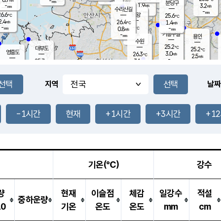
-
-
mm
무의도
mm
mm
분당구
1.9
-
3.2
m/s
m/s
mm
수리산길
-
-
mm
mm
6.6
의왕
25.6
℃
℃
2.4
26.4
m/s
1.4
m/s
℃
-
-
-
mm
0.8
℃
mm
m/s
기흥구갈
-
-
m/s
mm
용인
-
수원
mm
25.2
℃
대부도
25.2
℃
영흥도
3.0
26.3
m/s
℃
2.5
m/s
-
mm
3.1
25.7
m/s
-
℃
mm
27.2
℃
-
오산
4.4
mm
m/s
6.7
m/s
-
mm
-
mm
향남
25.1
℃
지역
날짜
1.1
m/s
26.7
-
℃
운평
mm
송탄
1.6
℃
m/s
-
s
mm
25.3
보
℃
25.5
-1시간
현재
+1시간
+3시간
+1
℃
2.8
m/s
산
0.6
m/s
-
22.
mm
-
mm
1.1
℃
-
m
/s
기온(℃)
강수
량
현재
이슬점
체감
일강수
적설
중하운량
10
기온
온도
온도
mm
cm