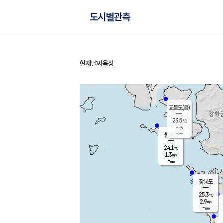
도시별관측
현재날씨
육상
홈
교동도(음)
23.5
℃
-
m/s
-
mm
볼음도
대연평
24.1
℃
1.3
m/s
25.9
℃
-
mm
2.1
m/s
-
mm
장봉도
25.3
℃
2.9
m/s
-
mm