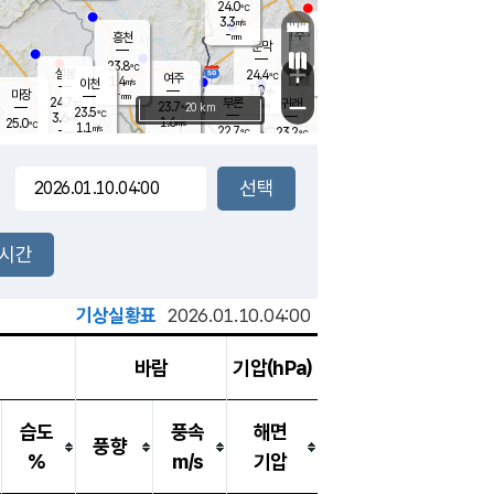
24.0
℃
강림
3.3
m/s
원주
-
흥천
mm
20.6
℃
문막
0.3
m/s
24.6
℃
23.8
-
℃
mm
+
3.6
설봉
m/s
24.4
℃
여주
1.4
m/s
이천
-
mm
3.0
m/s
-
마장
mm
신림
24.7
부론
-
귀래
−
℃
mm
23.7
20 km
℃
23.5
℃
3.6
m/s
1.6
25.0
m/s
℃
23.0
1.1
m/s
℃
-
22.7
23.2
mm
℃
-
℃
mm
2.8
m/s
-
1.8
mm
m/s
2.3
1.7
m/s
m/s
-
mm
-
백운
mm
-
-
mm
mm
백암
장호원
23.5
℃
1.3
m/s
22.1
℃
23.9
엄정
℃
-
mm
1.3
m/s
2.6
m/s
노은
-
mm
-
24.8
mm
℃
개
2시간
2.8
m/s
23.3
℃
-
mm
5
2.0
℃
m/s
-
m/s
mm
m
기상실황표
2026.01.10.04:00
바람
기압(hPa)
습도
풍속
해면
풍향
%
m/s
기압