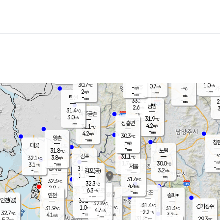
장남
판문점
30.5
℃
3.3
m/s
화현
31.4
동두천
℃
남면
-
mm
파주
3.3
m/s
포천
31.2
-
31
℃
mm
℃
30.8
℃
30.7
1.0
0.7
m/s
℃
m/s
-
양주
-
m/s
가
℃
-
2
-
mm
m/s
mm
-
mm
-
m/s
-
탄현
mm
33.2
-
2
℃
mm
남방
2.6
m/s
3
31.4
℃
-
파주금촌
mm
3.0
m/s
31.9
℃
-
장흥면
mm
4.2
m/s
31.1
℃
-
mm
4.2
m/s
30.3
℃
양촌
-
mm
창
-
m/s
은평
대곶
-
mm
31.8
노원
℃
-
김포
31.1
3.8
℃
32.1
m/s
℃
-
m/
-
1.7
30.0
m/s
mm
3.1
℃
m/s
서울
-
경서동
31.9
m
-
3.2
℃
mm
-
김포(공)
m/s
mm
1.1
-
m/s
mm
31.4
℃
32.3
-
℃
mm
32.3
℃
4.4
m/s
2.9
부천
m/s
6.3
구로
m/s
-
서초
mm
-
광명
mm
인천
송파*
-
mm
인천(공)
33.1
℃
32.8
℃
31.4
과천
경기광주
℃
32.5
1.0
31.9
31.3
m/s
℃
℃
℃
4.7
m/s
2.2
m/s
32.7
-
2.2
℃
mm
4.1
m/s
3.2
m/s
-
m/s
mm
-
31.8
29.3
mm
5.7
-
℃
℃
m/s