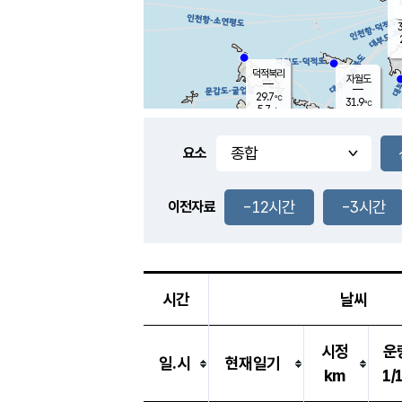
3
덕적북리
자월도
29.7
℃
31.9
℃
5.7
m/s
1.1
m/s
-
mm
-
mm
요소
풍도
29.6
덕적지도
3.2
m/
-
-12시간
-3시간
mm
이전자료
29.7
℃
대
2.2
m/s
-
mm
30.7
8.2
m
-
mm
시간
날씨
시정
운
일.시
현재일기
km
1/