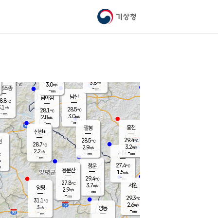
기상청
신남
북춘천
25.3
℃
28.4
3.1
춘천
℃
m/s
가평북면
4
-
m/s
mm
-
28.5
mm
℃
28.5
℃
3.8
m/s
3.0
m/s
평조종
-
mm
-
mm
화촌
남산
남이섬
8.8
℃
.1
m/s
27.5
28.5
℃
28.1
℃
℃
-
mm
0.5
3.0
m/s
2.8
m/s
m/s
-
-
mm
-
mm
mm
홍천
팔봉
신천*
29.4
28.5
현
℃
℃
28.7
℃
3.2
2.9
m/s
m/s
2.2
m/s
-
시동
-
mm
mm
℃
-
mm
s
27.4
청운
℃
m
용문산
1.5
m/s
-
29.4
mm
℃
27.8
℃
3.7
서원
횡성
m/s
양평
2.9
m/s
-
안흥
mm
-
mm
29.3
29.6
℃
℃
31.1
℃
25.6
2.6
3.8
℃
m/s
m/s
3
m/s
양동
-
-
3.1
m/s
mm
mm
-
mm
-
mm