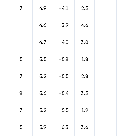
7
7
4.9
-4.1
2.3
4.6
-3.9
4.6
4.7
-4.0
3.0
7
5
5.5
-5.8
1.8
8
7
5.2
-5.5
2.8
8
8
5.6
-5.4
3.3
7
7
5.2
-5.5
1.9
5
5
5.9
-6.3
3.6