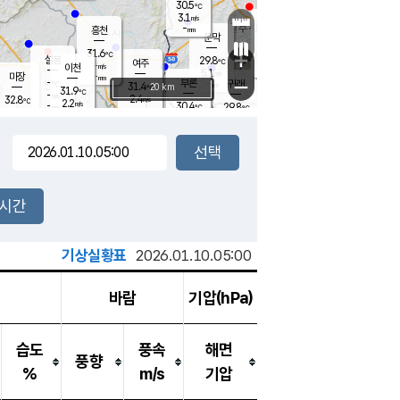
30.5
℃
강림
3.1
m/s
원주
-
흥천
mm
27.0
℃
문막
2.2
m/s
30.7
℃
31.6
-
℃
mm
+
3.7
설봉
m/s
29.8
℃
여주
-
m/s
이천
-
mm
5.1
m/s
-
마장
mm
신림
-
부론
-
귀래
−
℃
mm
31.4
20 km
℃
31.9
℃
-
m/s
2.4
32.8
m/s
℃
29.0
2.2
m/s
℃
-
30.4
29.8
mm
℃
-
℃
mm
2.5
m/s
-
2.1
mm
m/s
3.3
2.6
m/s
m/s
-
mm
-
백운
mm
-
-
mm
mm
백암
장호원
30.2
℃
4.5
m/s
30.2
℃
30.8
엄정
℃
-
mm
1.4
m/s
4.5
m/s
노은
-
mm
-
29.7
mm
℃
개
2시간
4.6
m/s
30.1
℃
-
mm
5
2.7
℃
m/s
-
/s
mm
m
기상실황표
2026.01.10.05:00
바람
기압(hPa)
습도
풍속
해면
풍향
%
m/s
기압