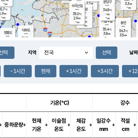
-
mm
무의도
mm
분당구
3.2
-
3.3
m/s
m/s
mm
수리산길
-
-
mm
mm
5.7
의왕
34.8
℃
℃
1.9
35.0
m/s
-
m/s
℃
-
-
-
mm
2.9
℃
mm
m/s
기흥구갈
-
-
m/s
mm
용인
-
mm
35.4
℃
대부도
36.3
℃
영흥도
3.8
m/s
3.5
m/s
-
mm
34.0
-
℃
mm
35.6
℃
오산
3.3
m/s
3.6
m/s
-
mm
-
mm
향남
35.8
℃
지역
날짜
2.7
m/s
37.0
-
℃
운평
mm
송탄
2.0
℃
m/s
-
s
mm
34.5
보
℃
37.2
-1시간
현재
+1시간
+3시간
+1
℃
3.1
m/s
산
2.4
m/s
-
33.
mm
-
mm
2.1
℃
-
m
/s
기온(℃)
강수
현재
이슬점
체감
일강수
적설
중하운량
기온
온도
온도
mm
cm