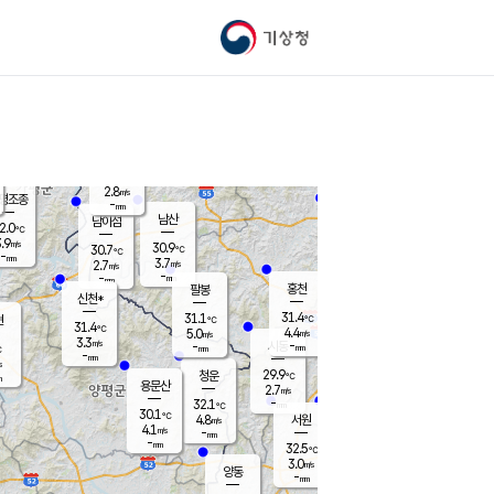
기상청
신남
24.8
℃
3.7
m/s
가평북면
-
mm
31.2
℃
2.8
m/s
평조종
-
mm
화촌
남산
남이섬
2.0
℃
.9
m/s
28.0
30.9
℃
30.7
℃
℃
-
mm
0.6
3.7
m/s
2.7
m/s
m/s
-
-
mm
-
mm
mm
홍천
팔봉
신천*
31.4
31.1
현
℃
℃
31.4
℃
4.4
5.0
m/s
m/s
3.3
m/s
-
시동
-
mm
mm
℃
-
mm
s
29.9
청운
℃
m
용문산
2.7
m/s
-
32.1
mm
℃
30.1
℃
4.8
서원
횡성
m/s
4.1
m/s
-
안흥
mm
-
mm
32.5
31.7
℃
℃
26.1
3.0
4.2
℃
m/s
m/s
양동
-
-
5.4
m/s
mm
mm
-
mm