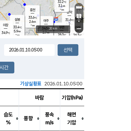
32.2
℃
강림
3.1
m/s
-
흥천
mm
28.4
℃
문막
2.3
m/s
33.6
-
℃
mm
+
설봉
31.6
℃
여주
2.4
m/s
8.0
m/s
-
마장
mm
신림
33.4
부론
-
귀래
−
℃
mm
34.5
20 km
℃
5.9
m/s
2.7
34.9
m/s
℃
28.7
℃
-
28.0
26.3
mm
℃
-
℃
mm
5.1
m/s
4.4
m/s
5.5
3.7
m/s
m/s
-
mm
-
백운
mm
-
-
mm
mm
백암
장호원
25.5
℃
1.4
m/s
34.2
℃
29.2
엄정
℃
0.5
mm
2.8
m/s
8.2
m/s
노은
-
mm
-
24.3
mm
℃
개
2시간
3.1
m/s
23.2
℃
14.5
mm
9
2.0
℃
m/s
8.0
m/s
mm
m
기상실황표
2026.01.10.05:00
바람
기압(hPa)
습도
풍속
해면
풍향
%
m/s
기압