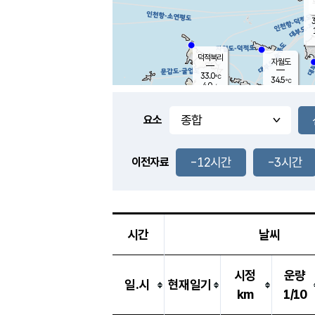
3
덕적북리
자월도
33.0
℃
34.5
℃
4.0
m/s
2.3
m/s
-
mm
-
mm
요소
풍도
31.8
덕적지도
2.5
m/
-
-12시간
-3시간
mm
이전자료
31.9
℃
대
3.6
m/s
-
mm
33.2
1.6
m
-
mm
시간
날씨
시정
운량
일.시
현재일기
km
1/10