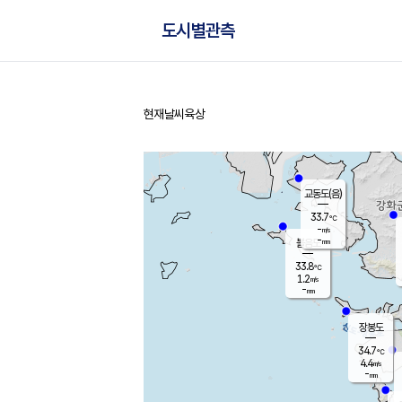
도시별관측
현재날씨
육상
홈
교동도(음)
33.7
℃
-
m/s
-
mm
볼음도
대연평
33.8
℃
1.2
m/s
34.5
℃
-
mm
1.5
m/s
-
mm
장봉도
34.7
℃
4.4
m/s
-
mm