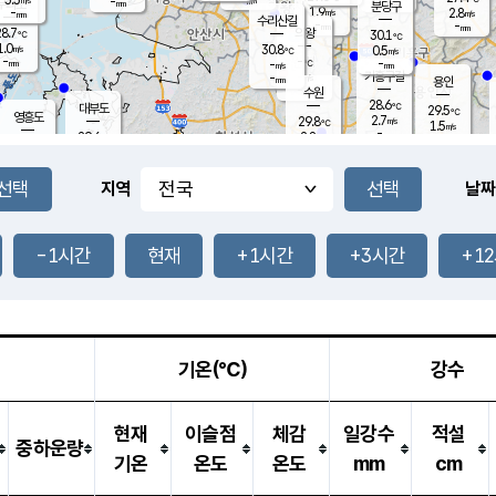
-
-
mm
무의도
mm
mm
분당구
1.9
-
2.8
m/s
m/s
mm
수리산길
-
-
mm
mm
8.7
의왕
30.1
℃
℃
1.0
30.8
m/s
0.5
m/s
℃
-
-
-
mm
-
℃
mm
m/s
기흥구갈
-
-
m/s
mm
용인
-
수원
mm
28.6
℃
대부도
29.5
℃
영흥도
2.7
29.8
m/s
℃
1.5
m/s
-
mm
2.8
29.6
m/s
-
℃
mm
30.0
℃
-
오산
3.3
mm
m/s
3.8
m/s
-
mm
-
mm
향남
29.5
℃
지역
날짜
1.9
m/s
30.2
-
℃
운평
mm
송탄
-
℃
m/s
-
s
mm
29.3
보
℃
29.4
-1시간
현재
+1시간
+3시간
+1
℃
2.7
m/s
산
0.8
m/s
-
26.
mm
-
mm
1.2
℃
-
m
/s
기온(℃)
강수
현재
이슬점
체감
일강수
적설
중하운량
기온
온도
온도
mm
cm