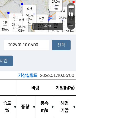
27.0
℃
강림
0.7
m/s
원주
-
흥천
mm
25.3
℃
문막
0.2
m/s
28.4
℃
29.1
-
℃
mm
+
1.3
설봉
m/s
28.1
℃
여주
0.7
m/s
이천
-
mm
2.5
m/s
-
마장
mm
신림
29.6
부론
-
귀래
−
℃
mm
27.4
20 km
℃
28.1
℃
2.3
m/s
0.8
30.6
m/s
℃
24.3
0.8
m/s
℃
-
25.0
25.1
mm
℃
-
℃
mm
0.7
m/s
-
0.6
mm
m/s
0.0
0.3
m/s
m/s
-
mm
-
백운
mm
-
-
mm
mm
백암
장호원
25.1
℃
0.2
m/s
28.0
℃
28.8
엄정
℃
-
mm
0.5
m/s
2.3
m/s
노은
-
mm
-
28.7
mm
℃
개
2시간
0.6
m/s
27.4
℃
-
mm
8
2.2
℃
m/s
-
m/s
mm
m
기상실황표
2026.01.10.06:00
바람
기압(hPa)
습도
풍속
해면
풍향
%
m/s
기압