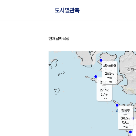
도시별관측
현재날씨
육상
홈
교동도(음)
26.8
℃
-
m/s
-
mm
볼음도
대연평
27.7
℃
3.7
m/s
28.7
℃
-
mm
3.2
m/s
-
mm
장봉도
29.0
℃
3.6
m/s
-
mm