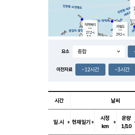
2
덕적북리
자월도
27.2
℃
29.1
℃
3.0
m/s
2.1
m/s
-
mm
-
mm
요소
풍도
28.7
덕적지도
1.5
m/
-
-12시간
-3시간
mm
이전자료
27.3
℃
대
2.7
m/s
-
mm
30.0
6.3
m
-
mm
시간
날씨
시정
운량
일.시
현재일기
km
1/10