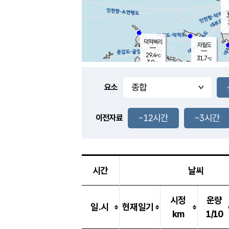
3
덕적북리
자월도
29.4
℃
31.7
℃
3.9
m/s
1.1
m/s
-
mm
-
mm
요소
풍도
30.1
덕적지도
3.7
m/
-
-12시간
-3시간
mm
이전자료
29.4
℃
대
3.2
m/s
-
mm
30.9
6.4
m
-
mm
시간
날씨
시정
운량
일.시
현재일기
km
1/10