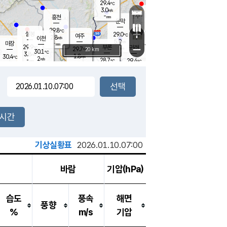
29.4
℃
강림
3.0
m/s
원주
-
흥천
mm
26.7
℃
문막
2.2
m/s
30.2
℃
29.8
-
℃
mm
+
3
설봉
m/s
29.0
℃
여주
2.8
m/s
이천
-
mm
5.0
m/s
-
마장
mm
신림
29.9
부론
-
귀래
−
℃
mm
29.7
20 km
℃
30.1
℃
3.8
m/s
1.8
30.4
m/s
℃
27.6
2
m/s
℃
-
28.7
29.4
mm
℃
-
℃
mm
2.4
m/s
-
2.7
mm
m/s
3.1
0.5
m/s
m/s
-
mm
-
백운
mm
-
-
mm
mm
백암
장호원
28.9
℃
2.9
m/s
29.9
℃
30.0
엄정
℃
-
mm
1.1
m/s
3.5
m/s
노은
-
mm
-
29.2
mm
℃
개
2시간
4.7
m/s
29.6
℃
-
mm
7
4.1
℃
m/s
-
m/s
mm
m
기상실황표
2026.01.10.07:00
바람
기압(hPa)
습도
풍속
해면
풍향
%
m/s
기압