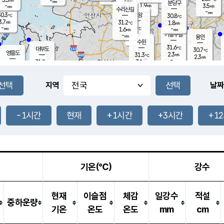
-
-
mm
무의도
mm
mm
분당구
1.9
-
3.5
m/s
m/s
mm
수리산길
-
-
mm
mm
0.3
의왕
30.8
℃
℃
3.7
31.2
m/s
1.8
m/s
℃
-
-
-
mm
1.6
℃
mm
m/s
기흥구갈
-
-
m/s
mm
용인
-
수원
mm
31.6
℃
대부도
30.7
℃
영흥도
2.3
31.3
m/s
℃
2.3
m/s
-
mm
3.1
31.8
m/s
-
℃
mm
31.9
℃
-
오산
4.4
mm
m/s
6.0
m/s
-
mm
-
mm
향남
30.4
℃
지역
날짜
3.0
m/s
31.6
-
℃
운평
mm
송탄
2.5
℃
m/s
-
s
mm
31.0
보
℃
31.7
-1시간
현재
+1시간
+3시간
+1
℃
3.8
m/s
산
1.7
m/s
-
29.
mm
-
mm
1.3
℃
-
m
/s
기온(℃)
강수
현재
이슬점
체감
일강수
적설
중하운량
기온
온도
온도
mm
cm