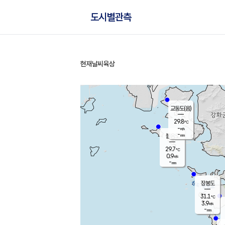
도시별관측
현재날씨
육상
홈
교동도(음)
29.8
℃
-
m/s
-
mm
볼음도
대연평
29.7
℃
0.9
m/s
30.7
℃
-
mm
1.5
m/s
-
mm
장봉도
31.1
℃
3.9
m/s
-
mm