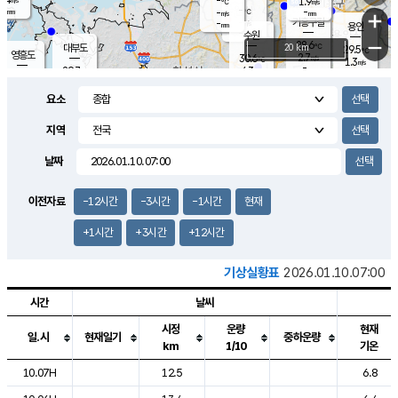
-
1.9
m/s
℃
-
-
-
mm
-
℃
mm
+
m/s
기흥구갈
-
-
m/s
mm
용인
-
수원
mm
−
28.6
℃
대부도
20 km
29.5
℃
영흥도
2.7
30.6
m/s
℃
1.3
m/s
-
mm
4.3
29.7
m/s
-
℃
mm
30.5
℃
-
오산
4.5
mm
m/s
6.4
m/s
-
mm
요소
-
mm
향남
28.7
℃
2.8
m/s
30.1
-
지역
℃
운평
mm
송탄
2.5
℃
m/s
-
s
mm
29.2
보
℃
날짜
29.7
℃
3.6
m/s
산
1.7
m/s
-
27.
mm
-
mm
1.1
℃
이전자료
-12시간
-3시간
-1시간
현재
-
m
/s
+1시간
+3시간
+12시간
기상실황표
2026.01.10.07:00
시간
날씨
시정
운량
현재
일.시
현재일기
중하운량
km
1/10
기온
도시별 기상실황표로 지점, 날씨, 기온, 강수, 바람, 기압등을 안내한 표입
10.07H
12.5
6.8