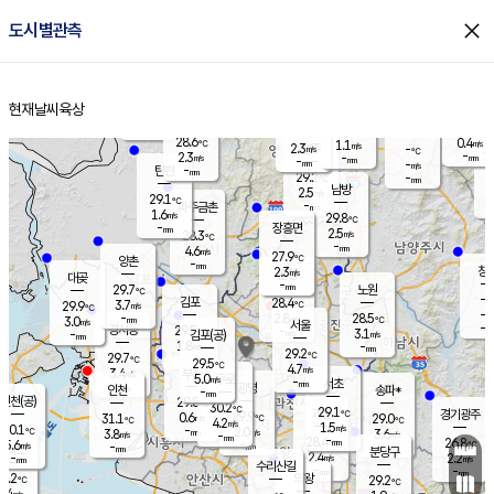
close
도시별관측
장남
판문점
27.5
℃
2.5
m/s
화현
27.1
동두천
℃
남면
-
현재날씨
육상
mm
파주
2.7
홈
m/s
포천
27.1
-
29.2
℃
mm
℃
28.7
℃
28.6
0.4
1.1
m/s
℃
m/s
2.3
양주
-
m/s
가
℃
-
2.3
-
mm
m/s
mm
-
mm
-
m/s
-
탄현
mm
29.2
-
2
℃
mm
남방
2.5
m/s
1
29.1
℃
-
파주금촌
mm
1.6
m/s
29.8
℃
-
장흥면
mm
2.5
m/s
28.3
℃
-
mm
4.6
m/s
27.9
℃
양촌
-
mm
창
2.3
m/s
은평
대곶
-
mm
29.7
노원
℃
-
김포
28.4
3.7
℃
29.9
m/s
℃
-
m/
-
2.8
28.5
m/s
mm
3.0
℃
m/s
서울
-
경서동
29.5
m
-
3.1
℃
mm
-
김포(공)
m/s
mm
1.8
-
m/s
mm
29.2
℃
29.7
-
℃
mm
29.5
℃
4.7
m/s
3.4
부천
m/s
5.0
구로
m/s
-
서초
mm
-
광명
mm
인천
송파*
-
mm
인천(공)
29.8
℃
30.2
℃
29.1
과천
경기광주
℃
29.9
0.6
31.1
29.0
m/s
℃
℃
℃
4.2
m/s
1.5
m/s
30.1
-
2.0
℃
mm
3.8
m/s
3.6
m/s
-
m/s
mm
-
28.4
26.8
mm
5.6
-
℃
℃
m/s
-
-
mm
무의도
mm
mm
분당구
2.4
-
2.2
m/s
m/s
mm
수리산길
-
-
mm
mm
9.2
의왕
29.2
℃
℃
3.4
m/s