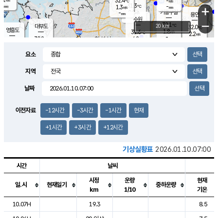
32.4
-
m/s
℃
-
31.3
-
mm
1.3
℃
mm
+
m/s
기흥구갈
0.8
-
m/s
mm
용인
-
수원
mm
−
32.1
℃
대부도
20 km
32.0
℃
영흥도
1.8
31.6
m/s
℃
2.2
m/s
-
mm
4.2
30.8
m/s
-
℃
mm
30.0
℃
-
오산
3.2
mm
m/s
2.1
m/s
-
mm
요소
-
mm
향남
30.8
℃
2.1
m/s
31.4
-
지역
℃
운평
mm
송탄
-
℃
m/s
-
s
mm
30.2
보
℃
날짜
31.4
℃
3.2
m/s
산
3.1
m/s
-
29.
mm
-
mm
1.8
℃
이전자료
-12시간
-3시간
-1시간
현재
-
m
/s
+1시간
+3시간
+12시간
기상실황표
2026.01.10.07:00
시간
날씨
시정
운량
현재
일.시
현재일기
중하운량
km
1/10
기온
도시별 기상실황표로 지점, 날씨, 기온, 강수, 바람, 기압등을 안내한 표입
10.07H
19.3
8.5