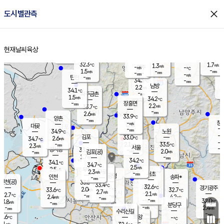
close
도시별관측
장남
판문점
32.2
℃
1.9
m/s
화현
34.5
동두천
℃
남면
-
현재날씨
육상
mm
파주
1.8
홈
m/s
포천
33.6
-
33.2
℃
mm
℃
33.9
℃
32.3
1.7
1.3
m/s
℃
m/s
-
양주
-
m/s
가
℃
-
1.5
-
mm
m/s
mm
-
mm
-
m/s
-
탄현
mm
34.3
-
3
℃
mm
남방
2.2
m/s
1
34.1
℃
-
파주금촌
mm
1.5
m/s
34.2
℃
-
장흥면
mm
2.2
m/s
33.7
℃
-
mm
2.6
m/s
33.9
℃
양촌
-
mm
창
-
m/s
은평
대곶
-
mm
34.9
노원
℃
-
김포
33.0
2.6
℃
34.7
m/s
℃
-
m/
-
2.1
33.5
m/s
mm
2.3
℃
m/s
서울
-
경서동
33.2
m
-
2.0
℃
mm
-
김포(공)
m/s
mm
1.7
-
m/s
mm
34.2
℃
34.1
-
℃
mm
34.7
℃
2.5
m/s
2.5
부천
m/s
2.3
구로
m/s
-
서초
mm
-
광명
mm
인천
송파*
-
mm
인천(공)
33.5
℃
33.4
℃
32.6
과천
경기광주
℃
-
2.0
33.6
32.7
m/s
℃
℃
℃
2.7
m/s
2.1
m/s
32.7
-
-
℃
mm
2.4
m/s
4.2
m/s
-
m/s
mm
-
-
32.0
mm
3.8
-
℃
℃
m/s
-
-
mm
무의도
mm
mm
분당구
-
-
2.4
m/s
m/s
mm
수리산길
-
-
mm
mm
1.6
의왕
-
℃
℃
2.1
m/s