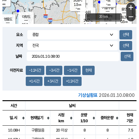
30.8
-
m/s
℃
-
-
-
mm
1.5
℃
mm
+
m/s
기흥구갈
-
-
m/s
mm
용인
-
수원
mm
−
29.8
℃
대부도
20 km
28.3
℃
영흥도
0.7
29.7
m/s
℃
0.5
m/s
-
mm
1.4
28.2
m/s
-
℃
mm
30.0
℃
-
오산
1.8
mm
m/s
1.5
m/s
-
mm
요소
-
mm
향남
26.8
℃
0.0
m/s
-
-
지역
℃
운평
mm
송탄
-
℃
m/s
-
s
mm
27.6
보
℃
날짜
30.7
℃
0.0
m/s
산
0.3
m/s
-
24.
mm
-
mm
0.0
℃
이전자료
-12시간
-3시간
-1시간
현재
-
m
/s
+1시간
+3시간
+12시간
기상실황표
2026.01.10.08:00
시간
날씨
시정
운량
현재
일.시
현재일기
중하운량
km
1/10
기온
도시별 기상실황표로 지점, 날씨, 기온, 강수, 바람, 기압등을 안내한 표입
10.08H
구름많음
20 이상
8
8
7.5