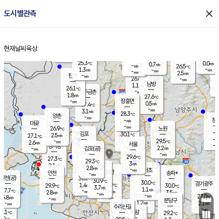
close
도시별관측
장남
판문점
26.2
℃
0.8
m/s
화현
26.6
동두천
℃
남면
-
현재날씨
육상
mm
파주
3.0
홈
m/s
포천
23.9
-
26.7
℃
mm
℃
26.6
℃
25.3
0.0
0.7
m/s
℃
m/s
-
양주
26.5
m/s
가
℃
-
1.3
-
mm
m/s
mm
-
mm
2.5
m/s
-
탄현
mm
26.6
-
2
℃
mm
남방
1.1
m/s
0
26.1
℃
-
파주금촌
mm
1.8
m/s
27.6
℃
-
장흥면
mm
0.5
m/s
27.4
℃
-
mm
3.1
m/s
28.3
℃
양촌
-
mm
창
-
m/s
은평
대곶
-
mm
26.9
노원
℃
-
김포
30.1
2.5
℃
27.1
m/s
℃
-
m/
-
2.7
29.5
m/s
mm
2.6
℃
m/s
서울
-
경서동
-
m
-
2.2
℃
mm
-
김포(공)
m/s
mm
-
-
m/s
mm
29.6
℃
27.3
-
℃
mm
29.3
℃
3
m/s
2.1
부천
m/s
2.8
구로
m/s
-
서초
mm
-
광명
mm
인천
송파*
-
mm
인천(공)
30.6
℃
30.9
℃
30.0
과천
경기광주
℃
31.0
1.4
29.9
30.0
m/s
℃
℃
℃
3.7
m/s
1.1
m/s
27.7
-
2.2
℃
mm
2.8
m/s
3.5
m/s
-
m/s
mm
-
27.5
27.0
mm
5.8
-
℃
℃
m/s
-
-
mm
무의도
mm
mm
분당구
1.2
-
2.1
m/s
m/s
mm
수리산길
-
-
mm
mm
7.1
의왕
29.2
℃
℃
1.0
m/s