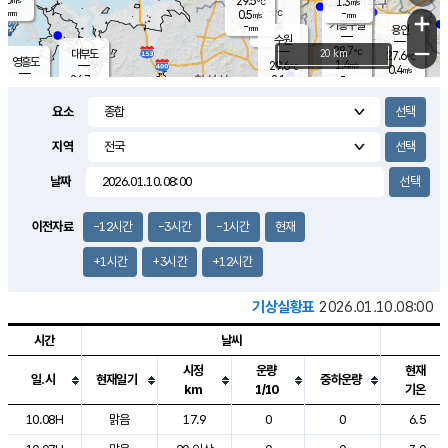
29.5
1.3
m/s
℃
-
-
-
mm
0.5
℃
mm
+
m/s
기흥구갈
-
-
m/s
mm
용인
-
수원
mm
−
28.7
℃
대부도
20 km
27.6
℃
영흥도
1.4
29.6
m/s
℃
0.4
m/s
-
mm
2.1
26.7
m/s
-
℃
mm
29.0
℃
-
오산
0.8
mm
m/s
3.4
m/s
-
mm
요소
-
mm
향남
28.5
℃
1.4
m/s
-
-
지역
℃
운평
mm
송탄
-
℃
m/s
-
s
mm
27.8
보
℃
날짜
29.2
℃
1.4
m/s
산
1.3
m/s
-
25.
mm
-
mm
0.1
℃
이전자료
-12시간
-3시간
-1시간
현재
-
m
/s
+1시간
+3시간
+12시간
기상실황표
2026.01.10.08:00
시간
날씨
시정
운량
현재
일.시
현재일기
중하운량
km
1/10
기온
도시별 기상실황표로 지점, 날씨, 기온, 강수, 바람, 기압등을 안내한 표입
10.08H
맑음
17.9
0
0
6.5