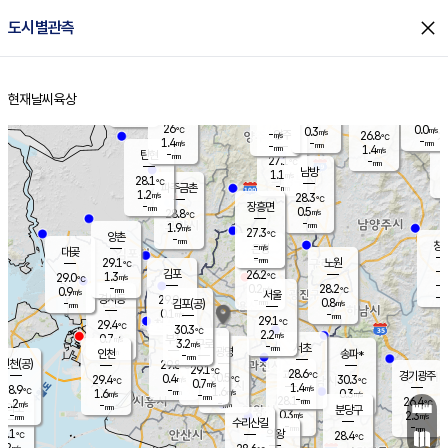
close
도시별관측
장남
판문점
26.7
℃
0.7
m/s
화현
26.7
동두천
℃
남면
-
현재날씨
육상
mm
파주
1.6
홈
m/s
포천
23.8
-
25.8
℃
mm
℃
27.8
℃
26
0.0
0.3
m/s
℃
m/s
-
양주
26.8
m/s
가
℃
-
1.4
-
mm
m/s
mm
-
mm
1.4
m/s
-
탄현
mm
27.1
-
2
℃
mm
남방
1.1
m/s
0
28.1
℃
-
파주금촌
mm
1.2
m/s
28.3
℃
-
장흥면
mm
0.5
m/s
28.8
℃
-
mm
1.9
m/s
27.3
℃
양촌
-
mm
창
-
m/s
은평
대곶
-
mm
29.1
노원
℃
-
김포
26.2
1.3
℃
29.0
m/s
℃
-
m/
-
0.2
28.2
m/s
mm
0.9
℃
m/s
서울
-
경서동
29.0
m
-
0.8
℃
mm
-
김포(공)
m/s
mm
0.1
-
m/s
mm
29.1
℃
29.4
-
℃
mm
30.3
℃
2.2
m/s
0.7
부천
m/s
3.2
구로
m/s
-
서초
mm
-
광명
mm
인천
송파*
-
mm
인천(공)
29.8
℃
29.1
℃
28.6
과천
경기광주
℃
30.5
0.4
29.4
30.3
m/s
℃
℃
℃
0.7
m/s
1.4
m/s
28.9
-
1.6
℃
mm
1.6
m/s
0.3
m/s
-
m/s
mm
-
28.1
26.4
mm
1.2
-
℃
℃
m/s
-
-
mm
무의도
mm
mm
분당구
0.3
-
2.3
m/s
m/s
mm
수리산길
-
-
mm
mm
8.1
의왕
28.4
℃
℃
0.2
m/s