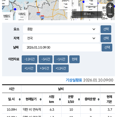
28.6
-
m/s
℃
-
-
-
mm
-
℃
mm
+
m/s
기흥구갈
-
-
m/s
mm
용인
-
수원
mm
−
28.9
℃
대부도
20 km
28.2
℃
영흥도
0.4
28.4
m/s
℃
0.5
m/s
-
mm
1.5
27.0
m/s
-
℃
mm
27.6
℃
-
오산
0.9
mm
m/s
2.6
m/s
-
mm
요소
-
mm
향남
27.9
℃
0.9
m/s
28.7
-
지역
℃
운평
mm
송탄
1.1
℃
m/s
-
s
mm
28.0
보
℃
날짜
28.3
℃
1.5
m/s
산
1.8
m/s
-
24.
mm
-
mm
0.0
℃
이전자료
-12시간
-3시간
-1시간
현재
-
m
/s
+1시간
+3시간
+12시간
기상실황표
2026.01.10.09:00
시간
날씨
시정
운량
현재
일.시
현재일기
중하운량
km
1/10
기온
도시별 기상실황표로 지점, 날씨, 기온, 강수, 바람, 기압등을 안내한 표입
10.09H
약한 비 연속적
6.3
10
5
3.7