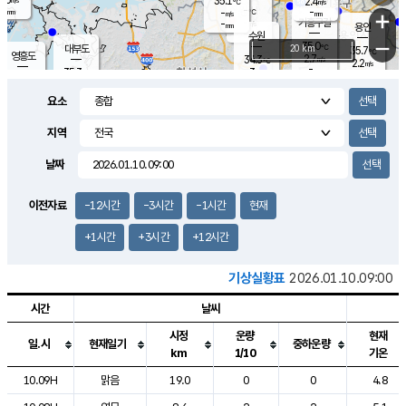
35.1
2.4
m/s
℃
-
-
-
mm
-
℃
mm
+
m/s
기흥구갈
-
-
m/s
mm
용인
-
수원
mm
−
35.0
℃
대부도
20 km
35.7
℃
영흥도
2.7
34.3
m/s
℃
2.2
m/s
-
mm
3
35.3
m/s
-
℃
mm
34.0
℃
-
오산
3.6
mm
m/s
1.3
m/s
-
mm
요소
-
mm
향남
34.7
℃
2.9
m/s
35.6
-
지역
℃
운평
mm
송탄
2.0
℃
m/s
-
s
mm
34.2
보
℃
날짜
35.5
℃
2.7
m/s
산
1.7
m/s
-
33.
mm
-
mm
1.2
℃
이전자료
-12시간
-3시간
-1시간
현재
-
m
/s
+1시간
+3시간
+12시간
기상실황표
2026.01.10.09:00
시간
날씨
시정
운량
현재
일.시
현재일기
중하운량
km
1/10
기온
도시별 기상실황표로 지점, 날씨, 기온, 강수, 바람, 기압등을 안내한 표입
10.09H
맑음
19.0
0
0
4.8