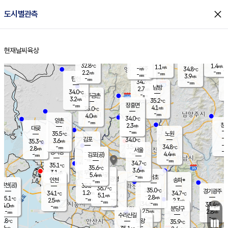
close
도시별관측
장남
판문점
32.4
℃
3.1
m/s
화현
33.0
동두천
℃
남면
-
현재날씨
육상
mm
파주
3.9
홈
m/s
포천
34.6
-
33.9
℃
mm
℃
32.5
℃
32.8
1.4
1.1
m/s
℃
m/s
-
양주
34.8
m/s
가
℃
-
2.2
-
mm
m/s
mm
-
mm
3.9
m/s
-
탄현
mm
34.3
-
3
℃
mm
남방
2.7
m/s
2
34.0
℃
-
파주금촌
mm
3.2
m/s
35.2
℃
-
장흥면
mm
4.1
m/s
35.0
℃
-
mm
4.0
m/s
34.0
℃
양촌
-
mm
창
2.3
m/s
은평
대곶
-
mm
35.5
노원
℃
-
김포
34.0
3.6
℃
35.3
m/s
℃
-
m/
-
3.5
34.8
m/s
mm
2.8
℃
m/s
서울
-
경서동
-
m
-
4.4
℃
mm
-
김포(공)
m/s
mm
-
-
m/s
mm
34.7
℃
35.1
-
℃
mm
35.6
℃
3.6
m/s
3.1
부천
m/s
5.4
구로
m/s
-
서초
mm
-
광명
mm
인천
송파*
-
mm
인천(공)
35.3
℃
36.7
℃
35.0
과천
경기광주
℃
-
1.2
34.1
34.7
m/s
℃
℃
℃
5.1
m/s
2.8
m/s
35.1
-
-
℃
mm
2.5
m/s
2.3
m/s
-
m/s
mm
-
34.6
33.4
mm
4.0
-
℃
℃
m/s
-
-
mm
무의도
mm
mm
분당구
2.5
-
2.8
m/s
m/s
mm
수리산길
-
-
mm
mm
2.8
의왕
35.9
℃
℃
1.6
m/s