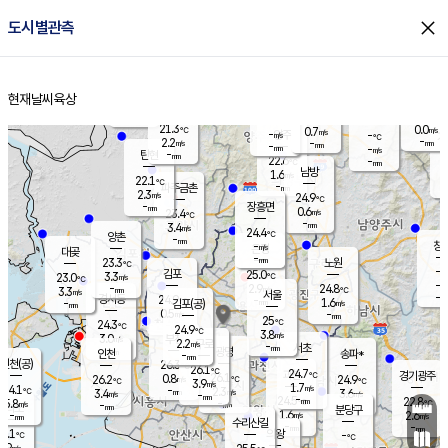
close
도시별관측
장남
판문점
22.1
℃
2.0
m/s
화현
22.2
동두천
℃
남면
-
현재날씨
육상
mm
파주
2.7
홈
m/s
포천
20.5
-
22.3
℃
mm
℃
22.4
℃
21.3
0.0
0.7
m/s
℃
m/s
-
양주
-
m/s
가
℃
-
2.2
-
mm
m/s
mm
-
mm
-
m/s
-
탄현
mm
22.6
-
2
℃
mm
남방
1.6
m/s
2
22.1
℃
-
파주금촌
mm
2.3
m/s
24.9
℃
-
장흥면
mm
0.6
m/s
23.4
℃
-
mm
3.4
m/s
24.4
℃
양촌
-
mm
창
-
m/s
은평
대곶
-
mm
23.3
노원
℃
-
김포
25.0
3.3
℃
23.0
m/s
℃
-
m/
-
2.9
24.8
m/s
mm
3.3
℃
m/s
서울
-
경서동
24.9
m
-
1.6
℃
mm
-
김포(공)
m/s
mm
0.5
-
m/s
mm
25
℃
24.3
-
℃
mm
24.9
℃
3.8
m/s
3.0
부천
m/s
2.2
구로
m/s
-
서초
mm
-
광명
mm
인천
송파*
-
mm
인천(공)
26.3
℃
26.1
℃
24.7
과천
경기광주
℃
26.1
0.8
26.2
24.9
m/s
℃
℃
℃
3.9
m/s
1.7
m/s
24.1
-
2.3
℃
mm
3.4
m/s
3.6
m/s
-
m/s
mm
-
24.5
22.8
mm
5.8
-
℃
℃
m/s
-
-
mm
무의도
mm
mm
분당구
1.6
-
2.6
m/s
m/s
mm
수리산길
-
-
mm
mm
6.1
의왕
-
℃
℃
3.9
m/s