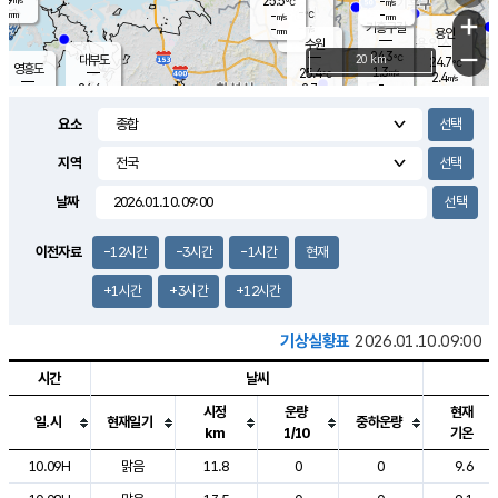
25.5
-
m/s
℃
-
-
-
mm
-
℃
mm
+
m/s
기흥구갈
-
-
m/s
mm
용인
-
수원
mm
−
24.3
℃
대부도
20 km
24.7
℃
영흥도
1.3
25.4
m/s
℃
2.4
m/s
-
mm
2.7
24.4
m/s
-
℃
mm
26.6
℃
-
오산
2.6
mm
m/s
5.9
m/s
-
mm
요소
-
mm
향남
24.9
℃
1.7
m/s
25.8
-
지역
℃
운평
mm
송탄
-
℃
m/s
-
s
mm
24.4
보
℃
날짜
24.8
℃
1.6
m/s
산
0.0
m/s
-
21.
mm
-
mm
1.1
℃
이전자료
-12시간
-3시간
-1시간
현재
-
m
/s
+1시간
+3시간
+12시간
기상실황표
2026.01.10.09:00
시간
날씨
시정
운량
현재
일.시
현재일기
중하운량
km
1/10
기온
도시별 기상실황표로 지점, 날씨, 기온, 강수, 바람, 기압등을 안내한 표입
10.09H
맑음
11.8
0
0
9.6