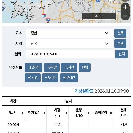
+
−
20 km
요소
지역
날짜
이전자료
-12시간
-3시간
-1시간
현재
+1시간
+3시간
+12시간
기상실황표
2026.01.10.09:00
시간
날씨
시정
운량
현재
일.시
현재일기
중하운량
km
1/10
기온
도시별 기상실황표로 지점, 날씨, 기온, 강수, 바람, 기압등을 안내한 표입
10.09H
11.1
-1.9