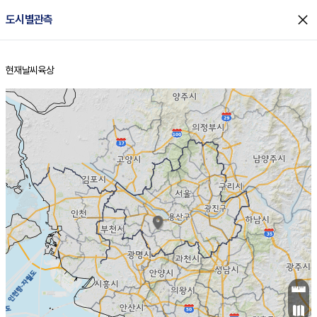
close
도시별관측
현재날씨
육상
홈