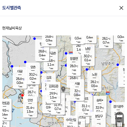
close
도시별관측
장남
판문점
27.0
℃
1.3
m/s
화현
25.5
동두천
℃
남면
-
현재날씨
육상
mm
파주
0.4
홈
m/s
포천
26.1
-
27.7
℃
mm
℃
27.4
℃
26.8
0.0
0.4
m/s
℃
m/s
0.3
양주
28.1
m/s
가
℃
-
0.9
-
mm
m/s
mm
-
mm
0.7
m/s
-
탄현
mm
28.5
-
2
℃
mm
남방
1.4
m/s
0
28.8
℃
-
파주금촌
mm
0.4
m/s
30.2
℃
-
장흥면
mm
0.1
m/s
28.8
℃
-
mm
1.1
m/s
28.0
℃
양촌
-
mm
창
-
m/s
은평
대곶
-
mm
30.2
노원
℃
-
김포
26.8
0.2
℃
28.6
m/s
℃
-
m/
-
0.2
28.1
m/s
mm
0.0
℃
m/s
서울
-
경서동
29.9
m
-
0.5
℃
mm
-
김포(공)
m/s
mm
0.0
-
m/s
mm
32
℃
28.7
-
℃
mm
29.9
℃
0.8
m/s
0.0
부천
m/s
1.5
구로
m/s
-
서초
mm
-
광명
mm
인천
송파*
-
mm
인천(공)
32.3
℃
31.9
℃
31.1
과천
경기광주
℃
33.0
0.9
31.4
32.9
m/s
℃
℃
℃
0.7
m/s
0.7
m/s
29.5
-
1.0
℃
mm
1.5
m/s
0.1
m/s
-
m/s
mm
-
27.7
26.6
mm
0.4
-
℃
℃
m/s
-
-
mm
무의도
mm
mm
분당구
0.3
-
2.2
m/s
m/s
mm
수리산길
-
-
mm
mm
9.2
의왕
-
℃
℃
0.3
m/s