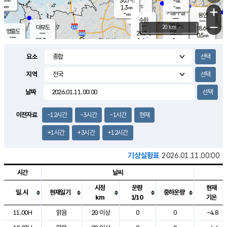
30.7
-
m/s
℃
-
-
-
mm
1.3
℃
mm
+
m/s
기흥구갈
-
-
m/s
mm
용인
-
수원
mm
−
29.9
℃
대부도
20 km
28.6
℃
영흥도
0.5
29.7
m/s
℃
0.5
m/s
-
mm
1.4
28.3
m/s
-
℃
mm
30.2
℃
-
오산
1.8
mm
m/s
1.6
m/s
-
mm
요소
-
mm
향남
26.8
℃
0.0
m/s
31.0
-
지역
℃
운평
mm
송탄
0.0
℃
m/s
-
s
mm
27.6
보
℃
날짜
31.2
℃
0.3
m/s
산
1.2
m/s
-
24.
mm
-
mm
0.0
℃
이전자료
-12시간
-3시간
-1시간
현재
-
m
/s
+1시간
+3시간
+12시간
기상실황표
2026.01.11.00:00
시간
날씨
시정
운량
현재
일.시
현재일기
중하운량
km
1/10
기온
도시별 기상실황표로 지점, 날씨, 기온, 강수, 바람, 기압등을 안내한 표입
11.00H
맑음
20 이상
0
0
-4.8