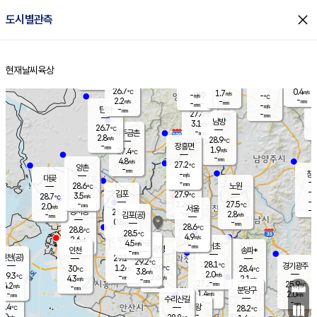
close
도시별관측
장남
판문점
26.5
℃
2.5
m/s
화현
25.9
동두천
℃
남면
-
현재날씨
육상
mm
파주
2.7
홈
m/s
포천
25.4
-
28.1
℃
mm
℃
26.5
℃
26.7
0.4
1.7
m/s
℃
m/s
-
양주
-
m/s
가
℃
-
2.2
-
mm
m/s
mm
-
mm
-
m/s
-
탄현
mm
27.4
-
2
℃
mm
남방
3.1
m/s
0
26.7
℃
-
파주금촌
mm
2.8
m/s
28.9
℃
-
장흥면
mm
1.9
m/s
27.4
℃
-
mm
4.8
m/s
27.2
℃
양촌
-
mm
창
-
m/s
은평
대곶
-
mm
28.6
노원
℃
-
김포
27.9
3.5
℃
28.7
m/s
℃
-
m/
-
2.2
27.5
m/s
mm
2.0
℃
m/s
서울
-
경서동
28.3
m
-
2.8
℃
mm
-
김포(공)
m/s
mm
0.8
-
m/s
mm
28.6
℃
28.8
-
℃
mm
28.5
℃
4.9
m/s
2.6
부천
m/s
4.5
구로
m/s
-
서초
mm
-
광명
mm
인천
송파*
-
mm
인천(공)
29.1
℃
29.2
℃
28.1
과천
경기광주
℃
29.0
1.2
30
28.4
m/s
℃
℃
℃
3.8
m/s
2.0
m/s
29.3
-
2.6
℃
mm
4.3
m/s
2.1
m/s
-
m/s
mm
-
27.2
25.9
mm
4.2
-
℃
℃
m/s
-
-
mm
무의도
mm
mm
분당구
1.4
-
2.0
m/s
m/s
mm
수리산길
-
-
mm
mm
7.4
의왕
28.2
℃
℃
3.0
m/s