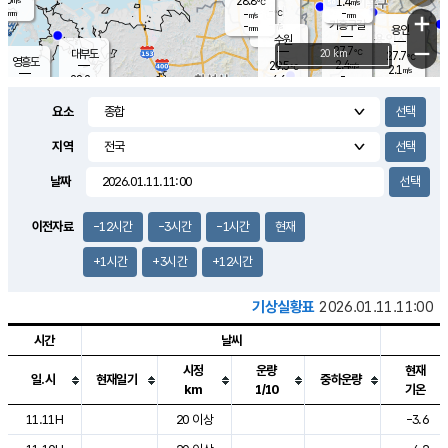
28.8
1.4
m/s
℃
-
-
-
mm
-
℃
mm
+
m/s
기흥구갈
-
-
m/s
mm
용인
-
수원
mm
−
27.7
℃
대부도
20 km
27.7
℃
영흥도
2.4
29.5
m/s
℃
2.1
m/s
-
mm
4.6
28.2
m/s
-
℃
mm
29.8
℃
-
오산
3.0
mm
m/s
6.1
m/s
-
mm
요소
-
mm
향남
27.9
℃
2.3
m/s
29.5
-
지역
℃
운평
mm
송탄
1.0
℃
m/s
-
s
mm
27.0
보
℃
날짜
28.7
℃
3.0
m/s
산
1.3
m/s
-
-
mm
-
mm
-
m
℃
이전자료
-12시간
-3시간
-1시간
현재
-
m
/s
+1시간
+3시간
+12시간
기상실황표
2026.01.11.11:00
시간
날씨
시정
운량
현재
일.시
현재일기
중하운량
km
1/10
기온
도시별 기상실황표로 지점, 날씨, 기온, 강수, 바람, 기압등을 안내한 표입
11.11H
20 이상
-3.6