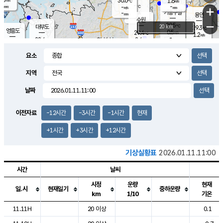
30.6
1.6
m/s
℃
-
-
-
mm
-
℃
mm
+
m/s
기흥구갈
-
-
m/s
mm
용인
-
수원
mm
−
29.5
℃
대부도
20 km
29.3
℃
영흥도
0.5
29.4
m/s
℃
1.2
m/s
-
mm
2.4
28.4
m/s
-
℃
mm
28.1
℃
-
오산
1.4
mm
m/s
1.7
m/s
-
mm
요소
-
mm
향남
29.3
℃
1.2
m/s
29.5
-
지역
℃
운평
mm
송탄
0.5
℃
m/s
-
s
mm
28.8
보
℃
날짜
29.3
℃
2.0
m/s
산
1.4
m/s
-
25.
mm
-
mm
0.4
℃
이전자료
-12시간
-3시간
-1시간
현재
-
m
/s
+1시간
+3시간
+12시간
기상실황표
2026.01.11.11:00
시간
날씨
시정
운량
현재
일.시
현재일기
중하운량
km
1/10
기온
도시별 기상실황표로 지점, 날씨, 기온, 강수, 바람, 기압등을 안내한 표입
11.11H
20 이상
0.1