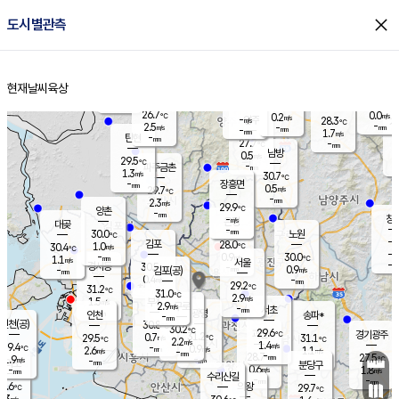
close
도시별관측
장남
판문점
27.8
℃
0.4
m/s
화현
28.0
동두천
℃
남면
-
현재날씨
육상
mm
파주
2.1
홈
m/s
포천
24.5
-
27.2
℃
mm
℃
30.4
℃
26.7
0.0
0.2
m/s
℃
m/s
-
양주
28.3
m/s
가
℃
-
2.5
-
mm
m/s
mm
-
mm
1.7
m/s
-
탄현
mm
27.7
-
2
℃
mm
남방
0.5
m/s
0
29.5
℃
-
파주금촌
mm
1.3
m/s
30.7
℃
-
장흥면
mm
0.5
m/s
29.7
℃
-
mm
2.3
m/s
29.9
℃
양촌
-
mm
창
-
m/s
은평
대곶
-
mm
30.0
노원
℃
-
김포
28.0
1.0
℃
30.4
m/s
℃
-
m/
-
0.9
30.0
m/s
mm
1.1
℃
m/s
서울
-
경서동
30.5
m
-
0.9
℃
mm
-
김포(공)
m/s
mm
0.4
-
m/s
mm
29.2
℃
31.2
-
℃
mm
31.0
℃
2.9
m/s
1.5
부천
m/s
2.9
구로
m/s
-
서초
mm
-
광명
mm
인천
송파*
-
mm
인천(공)
30.8
℃
30.2
℃
29.6
과천
경기광주
℃
31.2
0.7
29.5
31.1
m/s
℃
℃
℃
2.2
m/s
1.4
m/s
29.4
-
0.9
℃
mm
2.6
m/s
1.1
m/s
-
m/s
mm
-
28.7
27.5
mm
1.9
-
℃
℃
m/s
-
-
mm
무의도
mm
mm
분당구
0.6
-
1.8
m/s
m/s
mm
수리산길
-
-
mm
mm
8.6
의왕
29.7
℃
℃
1.3
m/s