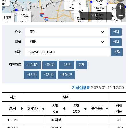
31.5
0.6
m/s
℃
-
-
-
mm
-
℃
mm
+
m/s
기흥구갈
-
-
m/s
mm
용인
-
수원
mm
−
31.5
℃
대부도
20 km
30.0
℃
영흥도
0.3
32.4
m/s
℃
1.7
m/s
-
mm
2.1
28.4
m/s
-
℃
mm
30.4
℃
-
오산
1.5
mm
m/s
2.0
m/s
-
mm
요소
-
mm
향남
28.4
℃
0.5
m/s
32.8
-
지역
℃
운평
mm
송탄
0.2
℃
m/s
-
s
mm
29.5
보
℃
날짜
33.2
℃
1.7
m/s
산
0.4
m/s
-
26.
mm
-
mm
0.0
℃
이전자료
-12시간
-3시간
-1시간
현재
-
m
/s
+1시간
+3시간
+12시간
기상실황표
2026.01.11.12:00
시간
날씨
시정
운량
현재
일.시
현재일기
중하운량
km
1/10
기온
도시별 기상실황표로 지점, 날씨, 기온, 강수, 바람, 기압등을 안내한 표입
11.12H
20 이상
0.1