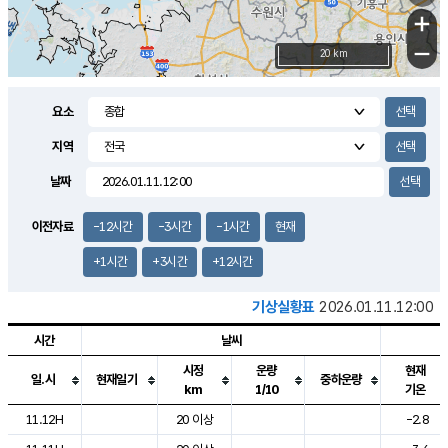
+
−
20 km
요소
지역
날짜
이전자료
-12시간
-3시간
-1시간
현재
+1시간
+3시간
+12시간
기상실황표
2026.01.11.12:00
시간
날씨
시정
운량
현재
일.시
현재일기
중하운량
km
1/10
기온
도시별 기상실황표로 지점, 날씨, 기온, 강수, 바람, 기압등을 안내한 표입
11.12H
20 이상
-2.8