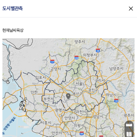
close
도시별관측
현재날씨
육상
홈