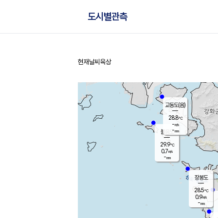
도시별관측
현재날씨
육상
홈
교동도(음)
28.8
℃
-
m/s
-
mm
볼음도
대연평
29.9
℃
0.7
m/s
30.3
℃
-
mm
1.6
m/s
-
mm
장봉도
28.5
℃
0.9
m/s
-
mm