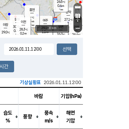
26.5
℃
강림
0.4
m/s
원주
-
흥천
mm
25.4
℃
문막
0.3
m/s
30.4
℃
-
-
℃
mm
+
1
설봉
m/s
27.1
℃
여주
-
m/s
이천
-
mm
2.3
m/s
-
마장
mm
신림
30.9
부론
-
귀래
−
℃
mm
29.1
20 km
℃
28.3
℃
0.7
m/s
1.5
29.0
m/s
℃
25.2
0.2
m/s
℃
-
26.0
26.4
mm
℃
-
℃
mm
1.2
m/s
-
0.4
mm
m/s
0.0
0.1
m/s
m/s
-
mm
-
백운
mm
-
-
mm
mm
백암
장호원
25.9
℃
0.6
m/s
24.8
℃
28.1
엄정
℃
-
mm
0.0
m/s
0.6
m/s
노은
-
mm
-
27.2
mm
℃
개
2시간
0.5
m/s
26.6
℃
-
mm
1
0.0
℃
m/s
-
m/s
mm
m
기상실황표
2026.01.11.12:00
바람
기압(hPa)
습도
풍속
해면
풍향
%
m/s
기압