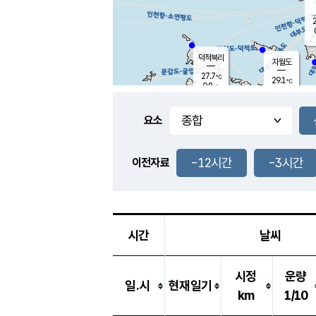
2
덕적북리
자월도
27.7
℃
29.1
℃
0.8
m/s
1.1
m/s
-
mm
-
mm
요소
풍도
28.4
덕적지도
1.1
m/
-
-12시간
-3시간
mm
이전자료
26.6
℃
대
1.8
m/s
-
mm
27.0
0.0
m
-
mm
시간
날씨
시정
운량
일.시
현재일기
km
1/10