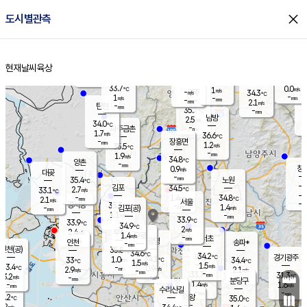
close
도시별관측
장남
판문점
33.6
℃
1.0
m/s
화현
35.7
동두천
℃
남면
-
현재날씨
육상
mm
파주
1.1
홈
m/s
포천
35.2
-
34.3
℃
mm
℃
34.5
℃
33.7
0.0
1
m/s
℃
m/s
-
양주
34.3
m/s
가
℃
-
1
-
mm
m/s
mm
-
mm
2.1
m/s
-
탄현
mm
35.7
-
3
℃
mm
남방
2.5
m/s
1
34.0
℃
-
파주금촌
mm
1.7
m/s
36.6
℃
-
장흥면
mm
1.2
m/s
35.5
℃
-
mm
1.9
m/s
34.8
℃
양촌
-
mm
창
0.9
m/s
은평
대곶
-
mm
35.4
노원
℃
-
김포
34.5
2.7
℃
33.1
m/s
℃
-
m/
-
1.4
34.8
m/s
mm
2.1
℃
m/s
서울
-
경서동
35.3
m
-
1.4
℃
mm
-
김포(공)
m/s
mm
1.1
-
m/s
mm
33.9
℃
33.9
-
℃
mm
34.9
℃
2
m/s
2.4
부천
m/s
1.4
구로
m/s
-
서초
mm
-
광명
mm
인천
송파*
-
mm
인천(공)
35.8
℃
34.6
℃
34.2
과천
경기광주
℃
34.1
1.0
33
34.4
m/s
℃
℃
℃
1.5
m/s
1.5
m/s
33.4
-
0.9
℃
mm
2.9
m/s
2.1
m/s
-
m/s
mm
-
33.7
31.3
mm
3.2
-
℃
℃
m/s
-
-
mm
무의도
mm
mm
분당구
1.4
-
1.6
m/s
m/s
mm
수리산길
-
-
mm
mm
3.2
의왕
35.0
℃
℃
2.2
m/s