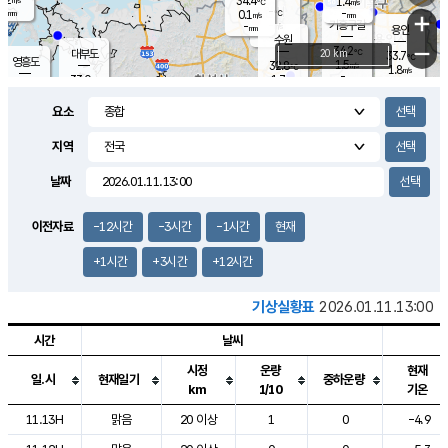
34.4
1.4
m/s
℃
-
-
-
mm
0.1
℃
mm
+
m/s
기흥구갈
-
-
m/s
mm
용인
-
수원
mm
−
34.2
℃
대부도
20 km
33.7
℃
영흥도
1.5
32.8
m/s
℃
1.8
m/s
-
mm
1.7
33.0
m/s
-
℃
mm
31.4
℃
-
오산
2.1
mm
m/s
2.1
m/s
-
mm
요소
-
mm
향남
33.3
℃
1.6
m/s
34.5
-
지역
℃
운평
mm
송탄
0.9
℃
m/s
-
s
mm
32.8
보
℃
날짜
34.7
℃
2.4
m/s
산
1.8
m/s
-
31.
mm
-
mm
1.0
℃
이전자료
-12시간
-3시간
-1시간
현재
-
m
/s
+1시간
+3시간
+12시간
기상실황표
2026.01.11.13:00
시간
날씨
시정
운량
현재
일.시
현재일기
중하운량
km
1/10
기온
도시별 기상실황표로 지점, 날씨, 기온, 강수, 바람, 기압등을 안내한 표입
11.13H
맑음
20 이상
1
0
-4.9