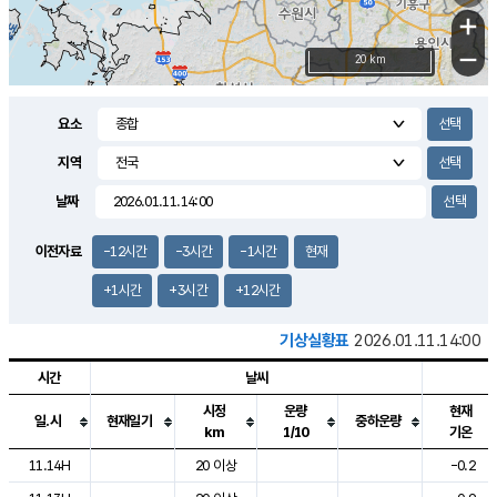
29.4
1.5
m/s
℃
2.0
-
-
mm
-
℃
mm
+
m/s
기흥구갈
-
-
m/s
mm
용인
-
수원
mm
−
27.5
℃
대부도
20 km
27.5
℃
영흥도
1.9
29.5
m/s
℃
2.1
m/s
-
mm
2.4
24.3
m/s
-
℃
mm
27.7
℃
-
오산
0.2
mm
m/s
2.4
m/s
14.5
mm
요소
11.5
mm
향남
27.1
℃
1.6
m/s
27.9
-
지역
℃
운평
mm
송탄
1.2
℃
m/s
-
s
mm
25.1
보
℃
날짜
27.3
m
℃
1.6
m/s
산
0.7
m/s
27.0
-
mm
-
mm
-
m
℃
이전자료
-12시간
-3시간
-1시간
현재
-
m
/s
+1시간
+3시간
+12시간
기상실황표
2026.01.11.14:00
시간
날씨
시정
운량
현재
일.시
현재일기
중하운량
km
1/10
기온
도시별 기상실황표로 지점, 날씨, 기온, 강수, 바람, 기압등을 안내한 표입
11.14H
20 이상
-0.2