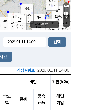
34.1
℃
강림
3.1
m/s
원주
-
흥천
mm
31.9
℃
문막
1.1
m/s
33.4
℃
34.2
-
℃
mm
+
1.4
설봉
m/s
32.9
℃
여주
-
m/s
이천
-
mm
3.8
m/s
-
마장
mm
신림
33.2
부론
-
귀래
−
℃
mm
34.1
20 km
℃
33.2
℃
2.6
m/s
1.2
-
m/s
℃
31.7
1.3
m/s
℃
-
32.4
32.2
mm
℃
-
℃
mm
-
m/s
-
2.0
mm
m/s
2.7
2.2
m/s
m/s
-
mm
-
백운
mm
-
-
mm
mm
백암
장호원
33.8
℃
1.7
m/s
32.8
℃
32.9
엄정
℃
-
mm
2.4
m/s
2.7
m/s
노은
-
mm
-
32.7
mm
℃
개
2시간
3.9
m/s
32.6
℃
-
mm
9
3.1
℃
m/s
-
m/s
mm
m
기상실황표
2026.01.11.14:00
바람
기압(hPa)
습도
풍속
해면
풍향
%
m/s
기압