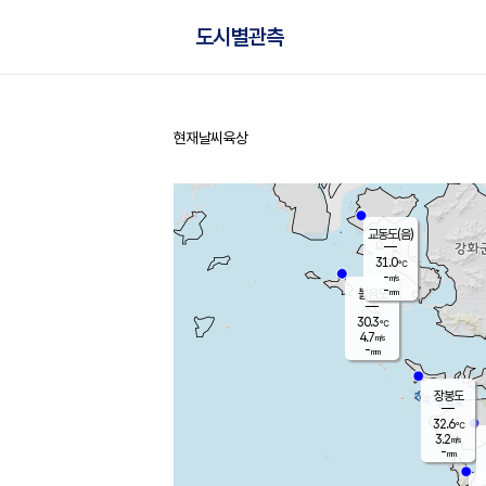
도시별관측
현재날씨
육상
홈
교동도(음)
31.0
℃
-
m/s
-
mm
볼음도
대연평
30.3
℃
4.7
m/s
32.5
℃
-
mm
1.9
m/s
-
mm
장봉도
32.6
℃
3.2
m/s
-
mm