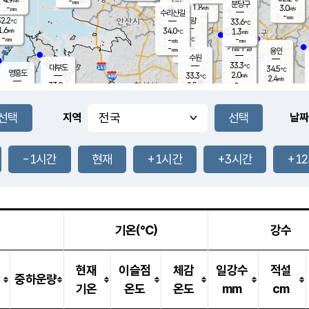
-
-
mm
무의도
mm
mm
분당구
1.8
-
3.0
m/s
m/s
mm
수리산길
-
-
mm
mm
2.2
의왕
33.6
℃
℃
1.6
34.0
m/s
1.3
m/s
℃
-
-
-
mm
-
℃
mm
m/s
기흥구갈
-
-
m/s
mm
용인
-
수원
mm
33.3
℃
대부도
34.5
℃
영흥도
2.0
33.3
m/s
℃
2.4
m/s
-
mm
2.5
33.9
m/s
-
℃
mm
32.9
℃
-
오산
3.9
mm
m/s
4.6
m/s
-
mm
-
mm
향남
34.3
℃
지역
날짜
2.3
m/s
34.4
-
℃
운평
mm
송탄
-
℃
m/s
-
s
mm
33.0
보
℃
33.4
-1시간
현재
+1시간
+3시간
+1
℃
3.0
m/s
산
3.3
m/s
-
31.
mm
-
mm
0.9
℃
-
m
/s
기온(℃)
강수
현재
이슬점
체감
일강수
적설
중하운량
기온
온도
온도
mm
cm