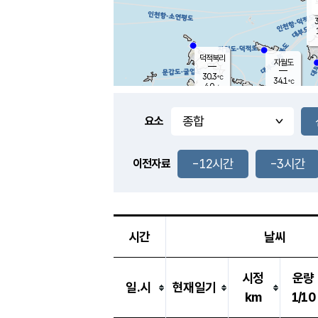
3
덕적북리
자월도
30.3
℃
34.1
℃
4.0
m/s
0.8
m/s
-
mm
-
mm
요소
풍도
30.2
덕적지도
2.3
m/
-
-12시간
-3시간
mm
이전자료
29.1
℃
대
3.8
m/s
-
mm
32.2
4.9
m
-
mm
시간
날씨
시정
운량
일.시
현재일기
km
1/10