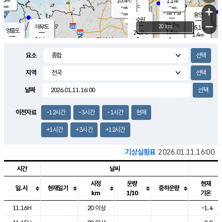
25.4
1.1
m/s
℃
-
-
-
mm
-
℃
mm
+
m/s
기흥구갈
-
-
m/s
mm
용인
-
수원
mm
−
24.7
℃
대부도
20 km
25.1
℃
영흥도
1.6
24.9
m/s
℃
1.4
m/s
-
mm
2
24.6
m/s
-
℃
mm
-
℃
-
오산
2.1
mm
m/s
-
m/s
-
mm
요소
-
mm
향남
25.3
℃
2.1
m/s
-
-
지역
℃
운평
mm
송탄
-
℃
m/s
-
s
mm
24.7
보
℃
날짜
25.1
℃
2.0
m/s
산
0.2
m/s
-
-
mm
-
mm
-
m
℃
이전자료
-12시간
-3시간
-1시간
현재
-
m
/s
+1시간
+3시간
+12시간
기상실황표
2026.01.11.16:00
시간
날씨
시정
운량
현재
일.시
현재일기
중하운량
km
1/10
기온
도시별 기상실황표로 지점, 날씨, 기온, 강수, 바람, 기압등을 안내한 표입
11.16H
20 이상
-1.4