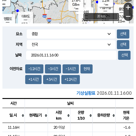
27.8
1.1
m/s
℃
-
-
-
mm
0.8
℃
mm
+
m/s
기흥구갈
-
-
m/s
mm
용인
-
수원
mm
−
26.0
℃
대부도
20 km
27.0
℃
영흥도
2.4
26.2
m/s
℃
2.5
m/s
-
mm
2.3
27.7
m/s
-
℃
mm
27.6
℃
-
오산
2.9
mm
m/s
5.6
m/s
-
mm
요소
-
mm
향남
26.4
℃
2.2
m/s
26.7
-
지역
℃
운평
mm
송탄
1.8
℃
m/s
-
s
mm
25.4
보
℃
날짜
27.2
℃
3.2
m/s
산
0.3
m/s
-
23.
mm
-
mm
1.2
℃
이전자료
-12시간
-3시간
-1시간
현재
-
m
/s
+1시간
+3시간
+12시간
기상실황표
2026.01.11.16:00
시간
날씨
시정
운량
현재
일.시
현재일기
중하운량
km
1/10
기온
도시별 기상실황표로 지점, 날씨, 기온, 강수, 바람, 기압등을 안내한 표입
11.16H
20 이상
-1.6