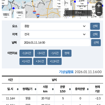
-
2.5
m/s
℃
-
30.2
-
mm
-
℃
mm
+
m/s
기흥구갈
1.5
-
m/s
mm
용인
-
수원
mm
−
32.3
℃
대부도
20 km
31.6
℃
영흥도
2.4
30.9
m/s
℃
2.7
m/s
-
mm
4.2
30.4
m/s
-
℃
mm
30.1
℃
-
오산
3.7
mm
m/s
2.5
m/s
-
mm
요소
-
mm
향남
30.7
℃
2.5
m/s
31.1
-
지역
℃
운평
mm
송탄
1.4
℃
m/s
-
s
mm
30.2
보
℃
날짜
31.0
℃
2.8
m/s
산
2.5
m/s
-
29.
mm
-
mm
0.7
℃
이전자료
-12시간
-3시간
-1시간
현재
-
m
/s
+1시간
+3시간
+12시간
기상실황표
2026.01.11.16:00
시간
날씨
시정
운량
현재
일.시
현재일기
중하운량
km
1/10
기온
도시별 기상실황표로 지점, 날씨, 기온, 강수, 바람, 기압등을 안내한 표입
11.16H
맑음
20 이상
5
0
-2.3