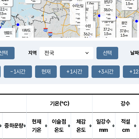
-
-
mm
무의도
mm
mm
분당구
1.6
-
1.5
m/s
m/s
mm
수리산길
-
-
mm
mm
2.1
의왕
38.0
℃
℃
2.5
-
m/s
-
m/s
℃
-
-
-
mm
-
℃
mm
m/s
기흥구갈
-
-
m/s
mm
용인
-
수원
mm
37.2
℃
대부도
37.8
℃
영흥도
1.5
36.2
m/s
℃
1.5
m/s
-
mm
3.1
32.0
m/s
-
℃
mm
33.8
℃
-
오산
2.1
mm
m/s
2.4
m/s
-
mm
-
mm
향남
35.2
℃
지역
날짜
2.1
m/s
36.2
-
℃
운평
mm
송탄
-
℃
m/s
-
s
mm
33.6
보
℃
37.3
-1시간
현재
+1시간
+3시간
+1
℃
3.0
m/s
산
1.6
m/s
-
34.
mm
-
mm
0.4
℃
-
m
/s
기온(℃)
강수
현재
이슬점
체감
일강수
적설
중하운량
기온
온도
온도
mm
cm