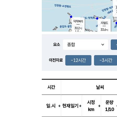
3
덕적북리
자월도
30.2
℃
33.6
℃
1.9
m/s
1.1
m/s
-
mm
-
mm
요소
풍도
29.8
덕적지도
5.1
m/
-
-12시간
-3시간
mm
이전자료
28.8
℃
대
4.1
m/s
-
mm
29.7
1.5
m
-
mm
시간
날씨
시정
운량
일.시
현재일기
km
1/10