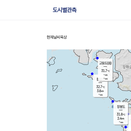
도시별관측
현재날씨
육상
홈
교동도(음)
31.7
℃
-
m/s
-
mm
볼음도
대연평
32.7
℃
3.8
m/s
32.5
℃
-
mm
2.5
m/s
-
mm
장봉도
31.8
℃
2.4
m/s
-
mm