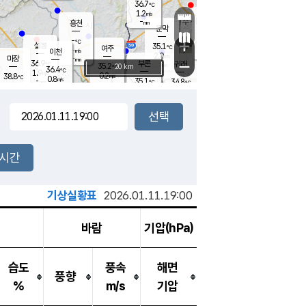
36.7
℃
강림
1.2
m/s
원주
-
흥천
mm
35.4
℃
문막
0.4
m/s
37
℃
-
-
℃
mm
+
2.2
설봉
m/s
35.1
℃
여주
-
m/s
이천
-
mm
2.0
m/s
-
마장
mm
신림
36.9
부론
-
귀래
−
℃
mm
35.2
20 km
℃
36.4
℃
1.9
m/s
0.2
38.8
m/s
℃
34.7
0.8
m/s
℃
-
35.1
34.8
mm
℃
-
℃
mm
0.8
m/s
-
1.7
mm
m/s
0.0
0.6
m/s
m/s
-
mm
-
백운
mm
-
-
mm
mm
백암
장호원
35.5
℃
0.3
m/s
34.3
℃
36.0
엄정
℃
-
mm
1.2
m/s
1.4
m/s
노은
-
mm
-
35.2
mm
℃
개
2시간
2.2
m/s
34.6
℃
-
mm
0
1.4
℃
m/s
-
m/s
mm
m
기상실황표
2026.01.11.19:00
바람
기압(hPa)
습도
풍속
해면
풍향
%
m/s
기압