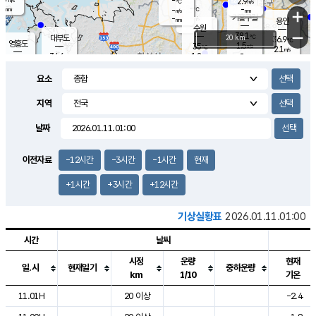
-
2.9
m/s
℃
-
-
-
mm
-
℃
mm
+
m/s
기흥구갈
-
-
m/s
mm
용인
-
수원
mm
−
38.1
℃
대부도
20 km
36.9
℃
영흥도
1.5
35
m/s
℃
2.1
m/s
-
mm
1.2
34.6
m/s
-
℃
mm
33.1
℃
-
오산
2.1
mm
m/s
2.2
m/s
-
mm
요소
-
mm
향남
34.9
℃
1.3
m/s
35.4
-
지역
℃
운평
mm
송탄
1.0
℃
m/s
-
s
mm
34.9
보
℃
날짜
36.0
℃
1.6
m/s
산
1.4
m/s
-
33.
mm
-
mm
0.8
℃
이전자료
-12시간
-3시간
-1시간
현재
-
m
/s
+1시간
+3시간
+12시간
기상실황표
2026.01.11.01:00
시간
날씨
시정
운량
현재
일.시
현재일기
중하운량
km
1/10
기온
도시별 기상실황표로 지점, 날씨, 기온, 강수, 바람, 기압등을 안내한 표입
11.01H
20 이상
-2.4