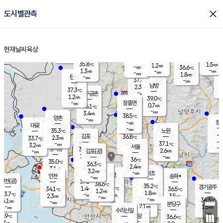
close
도시별관측
장남
판문점
35.9
℃
1.7
m/s
화현
37.1
동두천
℃
남면
-
현재날씨
육상
mm
파주
0.9
홈
m/s
포천
38.0
-
36.5
℃
mm
℃
36.3
℃
35.8
1.5
1.2
m/s
℃
m/s
-
양주
36.6
m/s
가
℃
-
1.3
-
mm
m/s
mm
-
mm
1.8
m/s
-
탄현
mm
37.4
-
3
℃
mm
남방
2.3
m/s
1
37.3
℃
-
파주금촌
mm
1.2
m/s
39.0
℃
-
장흥면
mm
0.7
m/s
36.1
℃
-
mm
3.4
m/s
38.5
℃
양촌
-
mm
창
-
m/s
은평
대곶
-
mm
35.3
노원
℃
-
김포
36.8
2.3
℃
33.7
m/s
℃
-
m/
-
2.0
37.1
m/s
mm
3.2
℃
m/s
서울
-
경서동
36.8
m
-
2.6
℃
mm
-
김포(공)
m/s
mm
1.3
-
m/s
mm
36
℃
35.0
-
℃
mm
36.3
℃
2.4
m/s
3.1
부천
m/s
3.2
구로
m/s
-
서초
mm
-
광명
mm
인천
송파*
-
mm
인천(공)
37.2
℃
38.6
℃
35.2
과천
경기광주
℃
37.1
1.4
34.1
36.5
m/s
℃
℃
℃
1.2
m/s
1.8
m/s
33.7
-
1.4
℃
mm
2.3
m/s
3.5
m/s
-
m/s
mm
-
35.5
34.3
mm
5.1
-
℃
℃
m/s
-
-
mm
무의도
mm
mm
분당구
2.1
-
1.5
m/s
m/s
mm
수리산길
-
-
mm
mm
2.9
의왕
36.6
℃
℃
2.7
m/s