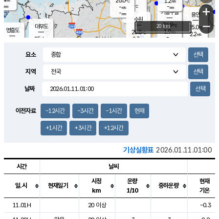
26.0
1.2
m/s
℃
-
-
-
mm
-
℃
mm
+
m/s
기흥구갈
-
-
m/s
mm
용인
-
수원
mm
−
24.9
℃
대부도
20 km
25.0
℃
영흥도
1.9
25.8
m/s
℃
2.2
m/s
-
mm
2.7
25.4
m/s
-
℃
mm
27.1
℃
-
오산
3.6
mm
m/s
6.8
m/s
-
mm
요소
-
mm
향남
25.2
℃
2.2
m/s
26.4
-
지역
℃
운평
mm
송탄
-
℃
m/s
-
s
mm
25.1
보
℃
날짜
25.2
℃
2.8
m/s
산
0.5
m/s
-
22.
mm
-
mm
1.2
℃
이전자료
-12시간
-3시간
-1시간
현재
-
m
/s
+1시간
+3시간
+12시간
기상실황표
2026.01.11.01:00
시간
날씨
시정
운량
현재
일.시
현재일기
중하운량
km
1/10
기온
도시별 기상실황표로 지점, 날씨, 기온, 강수, 바람, 기압등을 안내한 표입
11.01H
20 이상
-0.3