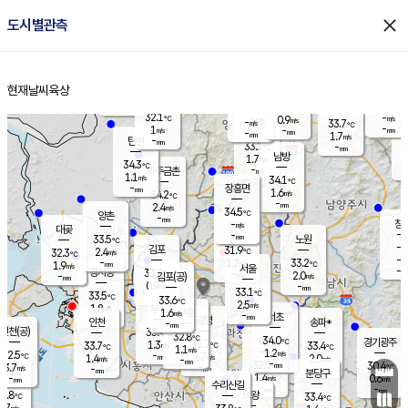
close
도시별관측
장남
판문점
31.9
℃
1.0
m/s
화현
33.3
동두천
℃
남면
-
현재날씨
육상
mm
파주
1.4
홈
m/s
포천
31.7
-
32.8
℃
mm
℃
33.7
℃
32.1
-
0.9
m/s
℃
m/s
-
양주
33.7
m/s
가
℃
-
1
-
mm
m/s
mm
-
mm
1.7
m/s
-
탄현
mm
33.1
-
3
℃
mm
남방
1.7
m/s
1
34.3
℃
-
파주금촌
mm
1.1
m/s
34.1
℃
-
장흥면
mm
1.6
m/s
34.2
℃
-
mm
2.4
m/s
34.5
℃
양촌
-
mm
창
-
m/s
은평
대곶
-
mm
33.5
노원
℃
-
김포
31.9
2.4
℃
32.3
m/s
℃
-
m/
-
1.2
33.2
m/s
mm
1.9
℃
m/s
서울
-
경서동
33.8
m
-
2.0
℃
mm
-
김포(공)
m/s
mm
0.9
-
m/s
mm
33.1
℃
33.5
-
℃
mm
33.6
℃
2.5
m/s
1.8
부천
m/s
1.6
구로
m/s
-
서초
mm
-
광명
mm
인천
송파*
-
mm
인천(공)
33.4
℃
32.8
℃
34.0
과천
경기광주
℃
32.7
1.3
33.7
33.4
m/s
℃
℃
℃
1.1
m/s
1.2
m/s
32.5
-
1.7
℃
mm
1.4
m/s
2.0
m/s
-
m/s
mm
-
32.5
30.4
mm
3.7
-
℃
℃
m/s
-
-
mm
무의도
mm
mm
분당구
1.4
-
0.6
m/s
m/s
mm
수리산길
-
-
mm
mm
1.8
의왕
33.4
℃
℃
1.7
m/s