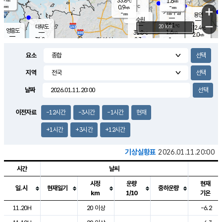
33.8
1.6
m/s
℃
-
-
-
mm
0.9
℃
mm
+
m/s
기흥구갈
-
-
m/s
mm
용인
-
수원
mm
−
33.1
℃
대부도
20 km
32.4
℃
영흥도
1.6
31.8
m/s
℃
2.0
m/s
-
mm
2.3
31.8
m/s
-
℃
mm
31.2
℃
-
오산
2.0
mm
m/s
2.0
m/s
-
mm
요소
-
mm
향남
32.0
℃
1.6
m/s
32.1
-
지역
℃
운평
mm
송탄
1.4
℃
m/s
-
s
mm
31.6
보
℃
날짜
32.5
℃
2.2
m/s
산
1.5
m/s
-
30.
mm
-
mm
1.3
℃
이전자료
-12시간
-3시간
-1시간
현재
-
m
/s
+1시간
+3시간
+12시간
기상실황표
2026.01.11.20:00
시간
날씨
시정
운량
현재
일.시
현재일기
중하운량
km
1/10
기온
도시별 기상실황표로 지점, 날씨, 기온, 강수, 바람, 기압등을 안내한 표입
11.20H
20 이상
-6.2