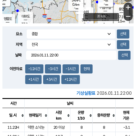
34.4
-
m/s
℃
-
-
-
mm
0.4
℃
mm
+
m/s
기흥구갈
-
-
m/s
mm
용인
-
수원
mm
−
37.0
℃
대부도
20 km
37.1
℃
영흥도
1.3
35.7
m/s
℃
1.5
m/s
-
mm
2
33.9
m/s
-
℃
mm
33.5
℃
-
오산
3.3
mm
m/s
3.6
m/s
-
mm
요소
-
mm
향남
35.5
℃
1.2
m/s
35.6
-
지역
℃
운평
mm
송탄
1.7
℃
m/s
-
s
mm
34.9
보
℃
날짜
36.0
℃
2.1
m/s
산
1.9
m/s
-
33.
mm
-
mm
0.9
℃
이전자료
-12시간
-3시간
-1시간
현재
-
m
/s
+1시간
+3시간
+12시간
기상실황표
2026.01.11.22:00
시간
날씨
시정
운량
현재
일.시
현재일기
중하운량
km
1/10
기온
도시별 기상실황표로 지점, 날씨, 기온, 강수, 바람, 기압등을 안내한 표입
11.22H
약한 소낙눈
20 이상
8
8
-3.1