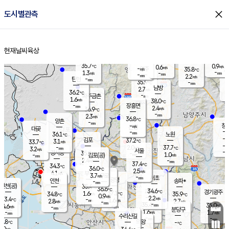
close
도시별관측
장남
판문점
36.1
℃
1.7
m/s
화현
37.7
동두천
℃
남면
-
현재날씨
육상
mm
파주
1.1
홈
m/s
포천
37.6
-
34.6
℃
mm
℃
36.4
℃
35.7
0.9
0.6
m/s
℃
m/s
-
양주
35.8
m/s
가
℃
-
1.3
-
mm
m/s
mm
-
mm
2.2
m/s
-
탄현
mm
35.9
-
3
℃
mm
남방
2.7
m/s
1
36.2
℃
-
파주금촌
mm
1.6
m/s
38.0
℃
-
장흥면
mm
2.4
m/s
36.9
℃
-
mm
2.3
m/s
36.8
℃
양촌
-
mm
창
-
m/s
은평
대곶
-
mm
36.1
노원
℃
-
김포
37.2
3.1
℃
33.7
m/s
℃
-
m/
-
2.0
37.7
m/s
mm
3.2
℃
m/s
서울
-
경서동
35.8
m
-
1.0
℃
mm
-
김포(공)
m/s
mm
2.4
-
m/s
mm
37.4
℃
34.3
-
℃
mm
36.0
℃
2.5
m/s
4.1
부천
m/s
3.7
구로
m/s
-
서초
mm
-
광명
mm
인천
송파*
-
mm
인천(공)
35.4
℃
36.6
℃
34.6
과천
경기광주
℃
37.1
1.6
34.8
35.9
m/s
℃
℃
℃
0.9
m/s
2.2
m/s
33.4
-
1.6
℃
mm
2.8
m/s
2.7
m/s
-
m/s
mm
-
35.4
35.0
mm
4.6
-
℃
℃
m/s
-
-
mm
무의도
mm
mm
분당구
1.6
-
1.7
m/s
m/s
mm
수리산길
-
-
mm
mm
1.8
의왕
-
℃
℃
3.0
m/s