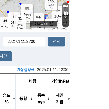
24.0
℃
강림
3.2
m/s
원주
-
흥천
mm
21.0
℃
문막
0.0
m/s
24.9
℃
24.4
-
℃
mm
+
3.1
설봉
m/s
24.7
℃
여주
1.9
m/s
이천
-
mm
3.7
m/s
-
마장
mm
신림
25.2
부론
-
귀래
−
℃
mm
24.2
20 km
℃
24
℃
3.4
m/s
1.2
25.6
m/s
℃
23.1
1.3
m/s
℃
-
23.4
22.5
mm
℃
-
℃
mm
2.7
m/s
-
1.5
mm
m/s
3.0
0.2
m/s
m/s
-
mm
-
백운
mm
7.5
-
mm
mm
백암
장호원
24.0
℃
0.6
m/s
23.0
℃
24.3
엄정
℃
0.5
mm
1.7
m/s
2.4
m/s
노은
9.0
mm
1.5
25.6
mm
℃
개
2시간
4.4
m/s
24.9
℃
15.5
mm
6
3.3
℃
m/s
13.5
m/s
mm
mm
기상실황표
2026.01.11.22:00
바람
기압(hPa)
습도
풍속
해면
풍향
%
m/s
기압