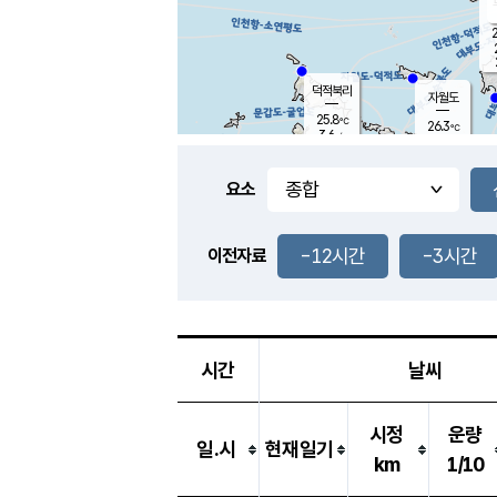
2
덕적북리
자월도
25.8
℃
26.3
℃
3.6
m/s
1.1
m/s
-
mm
3.5
mm
요소
풍도
26.6
덕적지도
3.6
m/
0.5
-12시간
-3시간
m
이전자료
25.8
℃
대
4.0
m/s
-
mm
26.8
8.2
m
-
mm
시간
날씨
시정
운량
일.시
현재일기
km
1/10