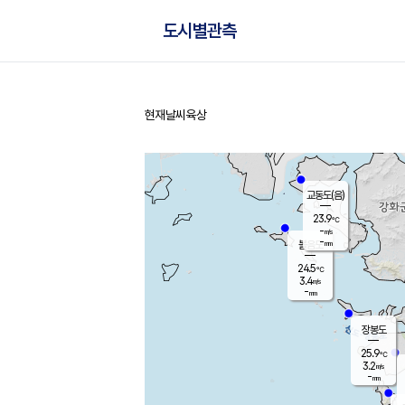
도시별관측
현재날씨
육상
홈
교동도(음)
23.9
℃
-
m/s
-
mm
볼음도
대연평
24.5
℃
3.4
m/s
26.5
℃
-
mm
2.4
m/s
-
mm
장봉도
25.9
℃
3.2
m/s
-
mm