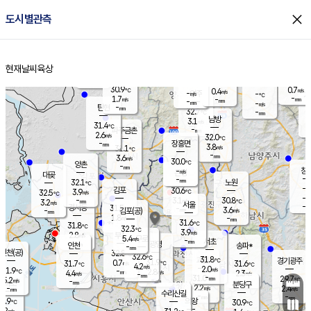
close
도시별관측
장남
판문점
30.6
℃
2.7
m/s
화현
31.4
동두천
℃
남면
-
현재날씨
육상
mm
파주
2.7
홈
m/s
포천
31.5
-
30.9
℃
mm
℃
30.1
℃
30.9
0.7
0.4
m/s
℃
m/s
-
양주
-
m/s
가
℃
-
1.7
-
mm
m/s
mm
-
mm
-
m/s
-
탄현
mm
32.7
-
3
℃
mm
남방
3.1
m/s
1
31.4
℃
-
파주금촌
mm
2.6
m/s
32.0
℃
-
장흥면
mm
3.8
m/s
31.1
℃
-
mm
3.6
m/s
30.0
℃
양촌
-
mm
창
-
m/s
은평
대곶
-
mm
32.1
노원
℃
-
김포
30.6
3.9
℃
32.5
m/s
℃
-
m/
-
3.1
30.8
m/s
mm
3.2
℃
m/s
서울
-
경서동
31.5
m
-
3.6
℃
mm
-
김포(공)
m/s
mm
1.8
-
m/s
mm
31.6
℃
31.8
-
℃
mm
32.3
℃
3.9
m/s
2.8
부천
m/s
5.4
구로
m/s
-
서초
mm
-
광명
mm
인천
송파*
-
mm
인천(공)
32.8
℃
32.6
℃
31.8
과천
경기광주
℃
31.9
0.7
31.7
31.6
m/s
℃
℃
℃
4.2
m/s
2.0
m/s
31.9
-
2.8
℃
mm
4.4
m/s
2.3
m/s
-
m/s
mm
-
31.0
29.7
mm
5.2
-
℃
℃
m/s
-
-
mm
무의도
mm
mm
분당구
2.2
-
2.4
m/s
m/s
mm
수리산길
-
-
mm
mm
0.9
의왕
30.9
℃
℃
2.2
m/s