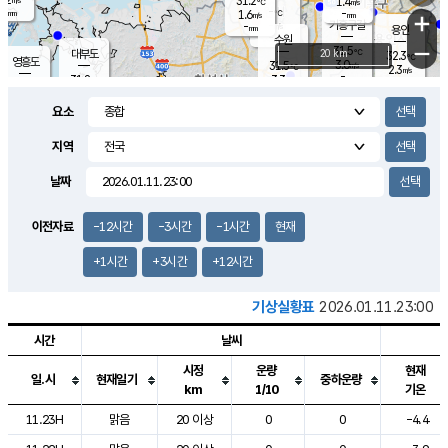
31.2
1.4
m/s
℃
-
-
-
mm
1.6
℃
mm
+
m/s
기흥구갈
-
-
m/s
mm
용인
-
수원
mm
−
31.5
℃
대부도
20 km
32.3
℃
영흥도
3.0
31.5
m/s
℃
2.3
m/s
-
mm
3.3
31.8
m/s
-
℃
mm
30.8
℃
-
오산
3.7
mm
m/s
4.8
m/s
-
mm
요소
-
mm
향남
31.5
℃
2.2
m/s
-
-
지역
℃
운평
mm
송탄
-
℃
m/s
-
s
mm
31.1
보
℃
날짜
32.4
℃
3.2
m/s
산
1.9
m/s
-
30.
mm
-
mm
1.3
℃
이전자료
-12시간
-3시간
-1시간
현재
-
m
/s
+1시간
+3시간
+12시간
기상실황표
2026.01.11.23:00
시간
날씨
시정
운량
현재
일.시
현재일기
중하운량
km
1/10
기온
도시별 기상실황표로 지점, 날씨, 기온, 강수, 바람, 기압등을 안내한 표입
11.23H
맑음
20 이상
0
0
-4.4