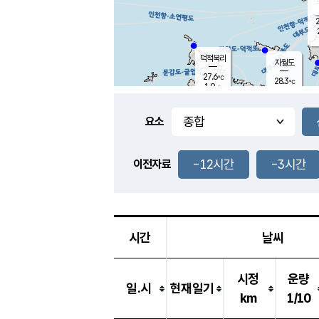
2
덕적북리
자월도
27.6
℃
28.3
℃
1.9
m/s
3.8
m/s
-
mm
-
mm
요소
풍도
28.2
덕적지도
0.6
m/
-
-12시간
-3시간
mm
이전자료
28.0
℃
대
2.2
m/s
-
mm
26.0
0.0
m
-
mm
시간
날씨
시정
운량
일.시
현재일기
km
1/10