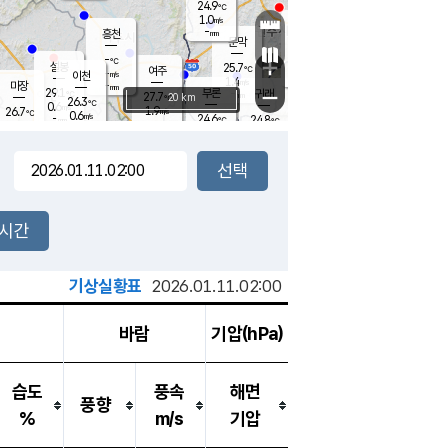
24.9
℃
강림
1.0
m/s
원주
-
흥천
mm
22.5
℃
문막
0.3
m/s
27.7
℃
-
-
℃
mm
+
0.7
설봉
m/s
25.7
℃
여주
-
m/s
이천
-
mm
1.4
m/s
-
마장
mm
신림
29.1
부론
-
귀래
−
℃
mm
27.7
20 km
℃
26.3
℃
0.6
m/s
1.9
26.7
m/s
℃
23.1
0.6
m/s
℃
-
24.6
24.8
mm
℃
-
℃
mm
0.2
m/s
-
0.5
mm
m/s
0.0
0.5
m/s
m/s
-
mm
-
백운
mm
-
-
mm
mm
백암
장호원
23.8
℃
0.5
m/s
24.3
℃
26.3
엄정
℃
-
mm
0.6
m/s
0.3
m/s
노은
-
mm
-
25.3
mm
℃
개
2시간
0.0
m/s
24.7
℃
-
mm
0.5
℃
m/s
-
/s
mm
m
기상실황표
2026.01.11.02:00
바람
기압(hPa)
습도
풍속
해면
풍향
%
m/s
기압