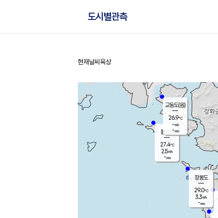
도시별관측
현재날씨
육상
홈
교동도(음)
26.9
℃
-
m/s
-
mm
볼음도
대연평
27.4
℃
2.5
m/s
29.2
℃
-
mm
1.1
m/s
-
mm
장봉도
29.0
℃
3.3
m/s
-
mm