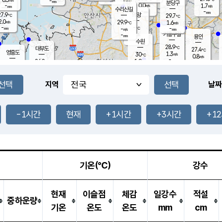
-
-
mm
무의도
mm
mm
분당구
0.0
-
1.7
m/s
m/s
mm
수리산길
-
-
mm
mm
7.9
의왕
29.7
℃
℃
2.0
29.9
m/s
1.6
m/s
℃
-
-
-
mm
-
℃
mm
m/s
기흥구갈
-
-
m/s
mm
용인
-
수원
mm
28.9
℃
대부도
27.4
℃
영흥도
1.3
30
m/s
℃
0.8
m/s
-
mm
1.9
26.8
m/s
-
℃
mm
28.8
℃
-
오산
0.4
mm
m/s
2.6
m/s
-
mm
-
mm
향남
29.0
℃
지역
날짜
1.8
m/s
30.1
-
℃
운평
mm
송탄
-
℃
m/s
-
s
mm
27.5
보
℃
30.1
-1시간
현재
+1시간
+3시간
+1
℃
0.1
m/s
산
0.9
m/s
-
-
mm
-
mm
-
m
℃
-
m
/s
기온(℃)
강수
현재
이슬점
체감
일강수
적설
중하운량
기온
온도
온도
mm
cm