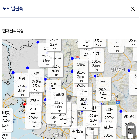
close
도시별관측
장남
판문점
25.5
℃
3.1
m/s
화현
25.4
동두천
℃
남면
-
현재날씨
육상
mm
파주
3.8
홈
m/s
포천
26.3
-
27.4
℃
mm
℃
26.3
℃
26.7
0.5
3.3
m/s
℃
m/s
-
양주
-
m/s
가
℃
-
2.2
-
mm
m/s
mm
-
mm
-
m/s
-
탄현
mm
27.4
-
2
℃
mm
남방
2.7
m/s
0
26.2
℃
-
파주금촌
mm
3.5
m/s
30.1
℃
-
장흥면
mm
2.6
m/s
28.3
℃
-
mm
4.0
m/s
28.5
℃
양촌
-
mm
창
2.5
m/s
은평
대곶
-
mm
27.8
노원
℃
-
김포
29.0
2.3
℃
27.8
m/s
℃
-
m/
-
2.9
28.6
m/s
mm
3.2
℃
m/s
서울
-
경서동
-
m
-
3.4
℃
mm
-
김포(공)
m/s
mm
-
-
m/s
mm
30.9
℃
27.5
-
℃
mm
30.2
℃
4.4
m/s
1.6
부천
m/s
5.6
구로
m/s
-
서초
mm
-
광명
mm
인천
송파*
-
mm
인천(공)
31.1
℃
31.2
℃
29.4
과천
경기광주
℃
31.0
0.8
29.6
29.7
m/s
℃
℃
℃
4.5
m/s
2.0
m/s
28.4
-
2.7
℃
mm
1.1
m/s
3.7
m/s
-
m/s
mm
-
29.0
27.2
mm
3.3
-
℃
℃
m/s
-
-
mm
무의도
mm
mm
분당구
2.4
-
1.6
m/s
m/s
mm
수리산길
-
-
mm
mm
5.4
의왕
30.1
℃
℃
1.0
m/s