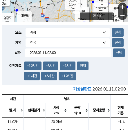
30.8
-
m/s
℃
2.0
-
-
mm
1.5
℃
mm
+
m/s
기흥구갈
-
-
m/s
mm
용인
-
수원
mm
−
29.0
℃
대부도
20 km
29.1
℃
영흥도
2.4
29.4
m/s
℃
1.8
m/s
-
mm
1.7
24.3
m/s
-
℃
mm
27.1
℃
-
오산
1.1
mm
m/s
4.0
m/s
14.5
mm
요소
11.5
mm
향남
27.1
℃
1.0
m/s
27.9
-
지역
℃
운평
mm
송탄
1.0
℃
m/s
-
s
mm
24.9
보
℃
날짜
27.3
m
℃
1.9
m/s
산
0.6
m/s
27.0
23.
mm
-
mm
0.4
℃
이전자료
-12시간
-3시간
-1시간
현재
1.0
/s
+1시간
+3시간
+12시간
기상실황표
2026.01.11.02:00
시간
날씨
시정
운량
현재
일.시
현재일기
중하운량
km
1/10
기온
도시별 기상실황표로 지점, 날씨, 기온, 강수, 바람, 기압등을 안내한 표입
11.02H
20 이상
-1.4