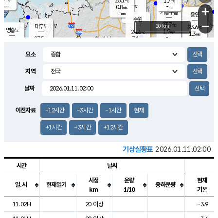
25.1
1.7
m/s
℃
-
-
-
mm
0.8
℃
mm
+
m/s
기흥구갈
-
-
m/s
mm
용인
-
수원
mm
−
23.7
℃
대부도
20 km
23.6
℃
영흥도
1.9
24.6
m/s
℃
1.3
m/s
-
mm
3.1
23.5
m/s
-
℃
mm
25.6
℃
-
오산
1.8
mm
m/s
6.9
m/s
-
mm
요소
-
mm
향남
24.0
℃
1.0
m/s
24.8
-
지역
℃
운평
mm
송탄
0.7
℃
m/s
-
s
mm
23.3
보
℃
날짜
23.9
℃
1.5
m/s
산
0.4
m/s
-
20.
mm
-
mm
0.4
℃
이전자료
-12시간
-3시간
-1시간
현재
-
m
/s
+1시간
+3시간
+12시간
기상실황표
2026.01.11.02:00
시간
날씨
시정
운량
현재
일.시
현재일기
중하운량
km
1/10
기온
도시별 기상실황표로 지점, 날씨, 기온, 강수, 바람, 기압등을 안내한 표입
11.02H
20 이상
-3.9