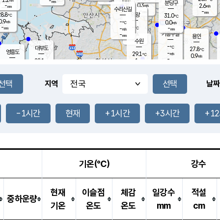
-
-
mm
무의도
mm
mm
분당구
0.3
-
2.6
m/s
m/s
mm
수리산길
-
-
mm
mm
8.8
의왕
31.0
℃
℃
0.9
-
m/s
0.0
m/s
℃
-
-
-
mm
-
℃
mm
m/s
기흥구갈
-
-
m/s
mm
용인
-
수원
mm
-
℃
대부도
27.8
℃
영흥도
-
29.1
m/s
℃
0.9
m/s
-
mm
1
28.1
m/s
-
℃
mm
30.1
℃
-
오산
1.4
mm
m/s
2.1
m/s
-
mm
-
mm
향남
27.0
℃
지역
날짜
0.0
m/s
30.7
-
℃
운평
mm
송탄
0.0
℃
m/s
-
s
mm
27.2
보
℃
31.2
-1시간
현재
+1시간
+3시간
+1
℃
0.1
m/s
산
1.0
m/s
-
24.
mm
-
mm
0.0
℃
-
m
/s
기온(℃)
강수
현재
이슬점
체감
일강수
적설
중하운량
기온
온도
온도
mm
cm