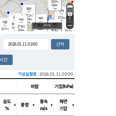
26.0
℃
강림
0.9
m/s
원주
-
흥천
mm
24.2
℃
문막
0.4
m/s
29.4
℃
27.2
-
℃
mm
+
0.9
설봉
m/s
27.0
℃
여주
0.0
m/s
이천
-
mm
2.0
m/s
-
마장
mm
신림
30.1
부론
-
귀래
−
℃
mm
28.3
20 km
℃
27.8
℃
0.2
m/s
0.8
27.7
m/s
℃
24.3
0.3
m/s
℃
-
25.8
25.4
mm
℃
-
℃
mm
1.0
m/s
-
0.5
mm
m/s
0.8
0.7
m/s
m/s
-
mm
-
백운
mm
-
-
mm
mm
백암
장호원
25.1
℃
0.9
m/s
24.5
℃
27.8
엄정
℃
-
mm
0.0
m/s
1.0
m/s
노은
-
mm
-
26.3
mm
℃
개
2시간
0.5
m/s
26.1
℃
-
mm
5
0.0
℃
m/s
-
m/s
mm
m
기상실황표
2026.01.11.02:00
바람
기압(hPa)
습도
풍속
해면
풍향
%
m/s
기압