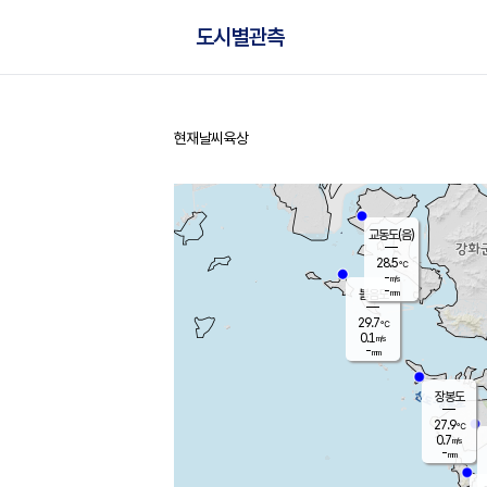
도시별관측
현재날씨
육상
홈
교동도(음)
28.5
℃
-
m/s
-
mm
볼음도
대연평
29.7
℃
0.1
m/s
29.5
℃
-
mm
0.7
m/s
-
mm
장봉도
27.9
℃
0.7
m/s
-
mm