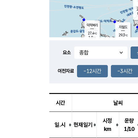
2
덕적북리
자월도
27.4
℃
29.3
℃
1.0
m/s
2.2
m/s
-
mm
-
mm
요소
풍도
28.1
덕적지도
1.0
m/
-
-12시간
-3시간
mm
이전자료
27.0
℃
대
3.5
m/s
-
mm
26.3
0.5
m
-
mm
시간
날씨
시정
운량
일.시
현재일기
km
1/10