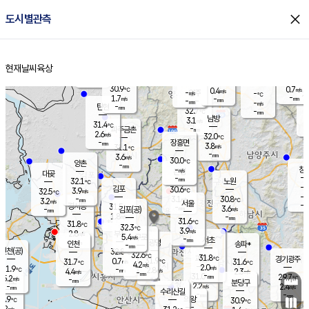
close
도시별관측
장남
판문점
30.6
℃
2.7
m/s
화현
31.4
동두천
℃
남면
-
현재날씨
육상
mm
파주
2.7
홈
m/s
포천
31.5
-
30.9
℃
mm
℃
30.1
℃
30.9
0.7
0.4
m/s
℃
m/s
-
양주
-
m/s
가
℃
-
1.7
-
mm
m/s
mm
-
mm
-
m/s
-
탄현
mm
32.7
-
3
℃
mm
남방
3.1
m/s
1
31.4
℃
-
파주금촌
mm
2.6
m/s
32.0
℃
-
장흥면
mm
3.8
m/s
31.1
℃
-
mm
3.6
m/s
30.0
℃
양촌
-
mm
창
-
m/s
은평
대곶
-
mm
32.1
노원
℃
-
김포
30.6
3.9
℃
32.5
m/s
℃
-
m/
-
3.1
30.8
m/s
mm
3.2
℃
m/s
서울
-
경서동
31.5
m
-
3.6
℃
mm
-
김포(공)
m/s
mm
1.8
-
m/s
mm
31.6
℃
31.8
-
℃
mm
32.3
℃
3.9
m/s
2.8
부천
m/s
5.4
구로
m/s
-
서초
mm
-
광명
mm
인천
송파*
-
mm
인천(공)
32.8
℃
32.6
℃
31.8
과천
경기광주
℃
31.9
0.7
31.7
31.6
m/s
℃
℃
℃
4.2
m/s
2.0
m/s
31.9
-
2.8
℃
mm
4.4
m/s
2.3
m/s
-
m/s
mm
-
31.0
29.7
mm
5.2
-
℃
℃
m/s
-
-
mm
무의도
mm
mm
분당구
2.2
-
2.4
m/s
m/s
mm
수리산길
-
-
mm
mm
0.9
의왕
30.9
℃
℃
2.2
m/s