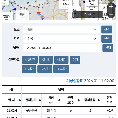
31.2
1.4
m/s
℃
-
-
-
mm
1.6
℃
mm
+
m/s
기흥구갈
-
-
m/s
mm
용인
-
수원
mm
−
31.5
℃
대부도
20 km
32.3
℃
영흥도
3.0
31.5
m/s
℃
2.3
m/s
-
mm
3.3
31.8
m/s
-
℃
mm
30.8
℃
-
오산
3.7
mm
m/s
4.8
m/s
-
mm
요소
-
mm
향남
31.5
℃
2.2
m/s
-
-
지역
℃
운평
mm
송탄
-
℃
m/s
-
s
mm
31.1
보
℃
날짜
32.4
℃
3.2
m/s
산
1.9
m/s
-
30.
mm
-
mm
1.3
℃
이전자료
-12시간
-3시간
-1시간
현재
-
m
/s
+1시간
+3시간
+12시간
기상실황표
2026.01.11.02:00
시간
날씨
시정
운량
현재
일.시
현재일기
중하운량
km
1/10
기온
도시별 기상실황표로 지점, 날씨, 기온, 강수, 바람, 기압등을 안내한 표입
11.02H
구름많음
20 이상
6
2
-2.9