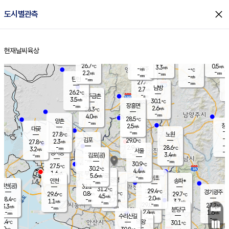
close
도시별관측
장남
판문점
25.5
℃
3.1
m/s
화현
25.4
동두천
℃
남면
-
현재날씨
육상
mm
파주
3.8
홈
m/s
포천
26.3
-
27.4
℃
mm
℃
26.3
℃
26.7
0.5
3.3
m/s
℃
m/s
-
양주
-
m/s
가
℃
-
2.2
-
mm
m/s
mm
-
mm
-
m/s
-
탄현
mm
27.4
-
2
℃
mm
남방
2.7
m/s
0
26.2
℃
-
파주금촌
mm
3.5
m/s
30.1
℃
-
장흥면
mm
2.6
m/s
28.3
℃
-
mm
4.0
m/s
28.5
℃
양촌
-
mm
창
2.5
m/s
은평
대곶
-
mm
27.8
노원
℃
-
김포
29.0
2.3
℃
27.8
m/s
℃
-
m/
-
2.9
28.6
m/s
mm
3.2
℃
m/s
서울
-
경서동
-
m
-
3.4
℃
mm
-
김포(공)
m/s
mm
-
-
m/s
mm
30.9
℃
27.5
-
℃
mm
30.2
℃
4.4
m/s
1.6
부천
m/s
5.6
구로
m/s
-
서초
mm
-
광명
mm
인천
송파*
-
mm
인천(공)
31.1
℃
31.2
℃
29.4
과천
경기광주
℃
31.0
0.8
29.6
29.7
m/s
℃
℃
℃
4.5
m/s
2.0
m/s
28.4
-
2.7
℃
mm
1.1
m/s
3.7
m/s
-
m/s
mm
-
29.0
27.2
mm
3.3
-
℃
℃
m/s
-
-
mm
무의도
mm
mm
분당구
2.4
-
1.6
m/s
m/s
mm
수리산길
-
-
mm
mm
5.4
의왕
30.1
℃
℃
1.0
m/s