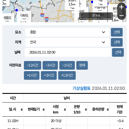
30.8
-
m/s
℃
2.0
-
-
mm
1.5
℃
mm
+
m/s
기흥구갈
-
-
m/s
mm
용인
-
수원
mm
−
29.0
℃
대부도
20 km
29.1
℃
영흥도
2.4
29.4
m/s
℃
1.8
m/s
-
mm
1.7
24.3
m/s
-
℃
mm
27.1
℃
-
오산
1.1
mm
m/s
4.0
m/s
14.5
mm
요소
11.5
mm
향남
27.1
℃
1.0
m/s
27.9
-
지역
℃
운평
mm
송탄
1.0
℃
m/s
-
s
mm
24.9
보
℃
날짜
27.3
m
℃
1.9
m/s
산
0.6
m/s
27.0
23.
mm
-
mm
0.4
℃
이전자료
-12시간
-3시간
-1시간
현재
1.0
/s
+1시간
+3시간
+12시간
기상실황표
2026.01.11.02:00
시간
날씨
시정
운량
현재
일.시
현재일기
중하운량
km
1/10
기온
도시별 기상실황표로 지점, 날씨, 기온, 강수, 바람, 기압등을 안내한 표입
11.02H
20 이상
-0.6