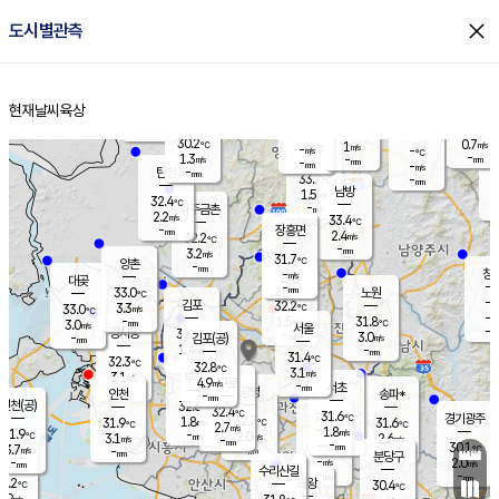
close
도시별관측
장남
판문점
30.8
℃
2.4
m/s
화현
31.8
동두천
℃
남면
-
현재날씨
육상
mm
파주
2.4
홈
m/s
포천
31.8
-
31
℃
mm
℃
32.0
℃
30.2
0.7
1
m/s
℃
m/s
-
양주
-
m/s
가
℃
-
1.3
-
mm
m/s
mm
-
mm
-
m/s
-
탄현
mm
33.7
-
3
℃
mm
남방
1.5
m/s
1
32.4
℃
-
파주금촌
mm
2.2
m/s
33.4
℃
-
장흥면
mm
2.4
m/s
32.2
℃
-
mm
3.2
m/s
31.7
℃
양촌
-
mm
창
-
m/s
은평
대곶
-
mm
33.0
노원
℃
-
김포
32.2
3.3
℃
33.0
m/s
℃
-
m/
-
1.5
31.8
m/s
mm
3.0
℃
m/s
서울
-
경서동
32.4
m
-
3.0
℃
mm
-
김포(공)
m/s
mm
1.4
-
m/s
mm
31.4
℃
32.3
-
℃
mm
32.8
℃
3.1
m/s
3.1
부천
m/s
4.9
구로
m/s
-
서초
mm
-
광명
mm
인천
송파*
-
mm
인천(공)
32.6
℃
32.4
℃
31.6
과천
경기광주
℃
32.7
1.8
31.9
31.6
m/s
℃
℃
℃
2.7
m/s
1.8
m/s
31.9
-
2.0
℃
mm
3.1
m/s
2.6
m/s
-
m/s
mm
-
-
30.1
mm
3.7
-
℃
℃
m/s
-
-
mm
무의도
mm
mm
분당구
-
-
2.0
m/s
m/s
mm
수리산길
-
-
mm
mm
0.2
의왕
30.4
℃
℃
2.9
m/s