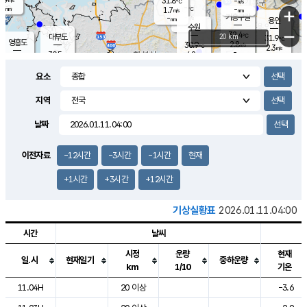
31.8
-
m/s
℃
-
-
-
mm
1.7
℃
mm
+
m/s
기흥구갈
-
-
m/s
mm
용인
-
수원
mm
−
32.4
℃
대부도
20 km
31.9
℃
영흥도
2.8
30.9
m/s
℃
2.3
m/s
-
mm
4.2
30.5
m/s
-
℃
mm
30.2
℃
-
오산
3.7
mm
m/s
2.9
m/s
-
mm
요소
-
mm
향남
30.5
℃
1.8
m/s
31.2
-
지역
℃
운평
mm
송탄
-
℃
m/s
-
s
mm
30.2
보
℃
날짜
31.2
℃
2.9
m/s
산
2.4
m/s
-
29.
mm
-
mm
1.2
℃
이전자료
-12시간
-3시간
-1시간
현재
-
m
/s
+1시간
+3시간
+12시간
기상실황표
2026.01.11.04:00
시간
날씨
시정
운량
현재
일.시
현재일기
중하운량
km
1/10
기온
도시별 기상실황표로 지점, 날씨, 기온, 강수, 바람, 기압등을 안내한 표입
11.04H
20 이상
-3.6