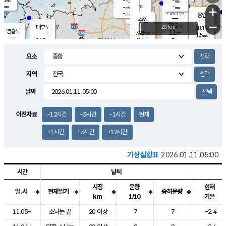
-
-
m/s
℃
-
-
-
mm
-
℃
mm
+
m/s
기흥구갈
-
-
m/s
mm
용인
-
수원
mm
−
38.2
℃
대부도
20 km
38.1
℃
영흥도
1.1
37.5
m/s
℃
1.5
m/s
-
mm
2.4
34.2
m/s
-
℃
mm
34.2
℃
-
오산
1.9
mm
m/s
3.8
m/s
-
mm
요소
-
mm
향남
36.6
℃
1.5
m/s
36.5
-
지역
℃
운평
mm
송탄
3.3
℃
m/s
-
s
mm
34.1
보
℃
날짜
38.2
℃
3.6
m/s
산
1.0
m/s
-
-
mm
-
mm
-
m
℃
이전자료
-12시간
-3시간
-1시간
현재
-
m
/s
+1시간
+3시간
+12시간
기상실황표
2026.01.11.05:00
시간
날씨
시정
운량
현재
일.시
현재일기
중하운량
km
1/10
기온
도시별 기상실황표로 지점, 날씨, 기온, 강수, 바람, 기압등을 안내한 표입
11.05H
소낙눈 끝
20 이상
7
7
-2.4