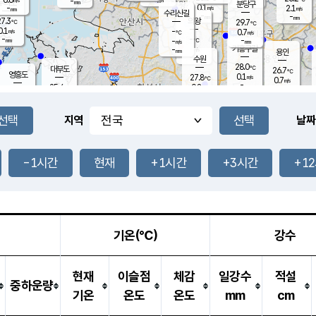
-
-
mm
무의도
mm
mm
분당구
0.1
-
2.1
m/s
m/s
mm
수리산길
-
-
mm
mm
7.3
의왕
29.7
℃
℃
0.1
-
m/s
0.7
m/s
℃
-
-
-
mm
-
℃
mm
m/s
기흥구갈
-
-
m/s
mm
용인
-
수원
mm
28.0
℃
대부도
26.7
℃
영흥도
0.1
27.8
m/s
℃
0.7
m/s
-
mm
0.8
25.4
m/s
-
℃
mm
28.2
℃
-
오산
0.4
mm
m/s
0.3
m/s
-
mm
-
mm
향남
25.4
℃
지역
날짜
0.0
m/s
28.3
-
℃
운평
mm
송탄
0.0
℃
m/s
-
s
mm
26.3
보
℃
28.3
-1시간
현재
+1시간
+3시간
+1
℃
0.0
m/s
산
1.3
m/s
-
23.
mm
-
mm
0.2
℃
-
m
/s
기온(℃)
강수
현재
이슬점
체감
일강수
적설
중하운량
기온
온도
온도
mm
cm