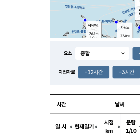
2
덕적북리
자월도
26.7
℃
27.6
℃
1.9
m/s
2.1
m/s
-
mm
-
mm
요소
풍도
28.1
덕적지도
0.5
m/
-
-12시간
-3시간
mm
이전자료
25.9
℃
대
0.4
m/s
-
mm
25.7
0.0
m
-
mm
시간
날씨
시정
운량
일.시
현재일기
km
1/10