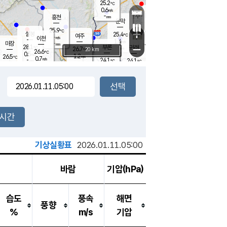
25.2
℃
강림
0.6
m/s
원주
-
흥천
mm
23.3
℃
문막
0.1
m/s
28.1
℃
25.9
-
℃
mm
+
1
설봉
m/s
25.4
℃
여주
-
m/s
이천
-
mm
1.4
m/s
-
마장
mm
신림
28.1
부론
-
귀래
−
℃
mm
26.7
20 km
℃
26.6
℃
0.5
m/s
1.2
26.5
m/s
℃
23.0
0.7
m/s
℃
-
24.1
24.1
mm
℃
-
℃
mm
0.5
m/s
-
0.8
mm
m/s
0.0
0.1
m/s
m/s
-
mm
-
백운
mm
-
-
mm
mm
백암
장호원
23.2
℃
0.6
m/s
23.7
℃
25.6
엄정
℃
-
mm
0.0
m/s
0.5
m/s
노은
-
mm
-
24.5
mm
℃
개
2시간
0.6
m/s
24.4
℃
-
mm
3
0.0
℃
m/s
-
m/s
mm
m
기상실황표
2026.01.11.05:00
바람
기압(hPa)
습도
풍속
해면
풍향
%
m/s
기압