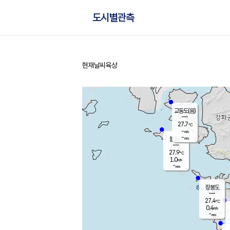
도시별관측
현재날씨
육상
홈
교동도(음)
27.7
℃
-
m/s
-
mm
볼음도
대연평
27.9
℃
1.0
m/s
28.4
℃
-
mm
0.4
m/s
-
mm
장봉도
27.4
℃
0.4
m/s
-
mm