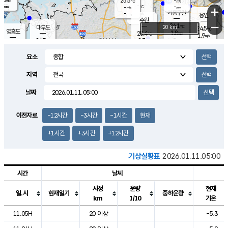
25.5
-
m/s
℃
-
-
-
mm
-
℃
mm
+
m/s
기흥구갈
-
-
m/s
mm
용인
-
수원
mm
−
24.1
℃
대부도
20 km
24.5
℃
영흥도
1.8
25.4
m/s
℃
1.9
m/s
-
mm
2.7
24.5
m/s
-
℃
mm
26.4
℃
-
오산
2.9
mm
m/s
6.0
m/s
-
mm
요소
-
mm
향남
24.5
℃
1.6
m/s
25.7
-
지역
℃
운평
mm
송탄
-
℃
m/s
-
s
mm
24.1
보
℃
날짜
24.6
℃
1.4
m/s
산
0.3
m/s
-
21.
mm
-
mm
0.9
℃
이전자료
-12시간
-3시간
-1시간
현재
-
m
/s
+1시간
+3시간
+12시간
기상실황표
2026.01.11.05:00
시간
날씨
시정
운량
현재
일.시
현재일기
중하운량
km
1/10
기온
도시별 기상실황표로 지점, 날씨, 기온, 강수, 바람, 기압등을 안내한 표입
11.05H
20 이상
-5.3