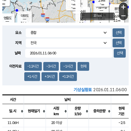
-
2.9
m/s
℃
-
-
-
mm
-
℃
mm
+
m/s
기흥구갈
-
-
m/s
mm
용인
-
수원
mm
−
38.1
℃
대부도
20 km
36.9
℃
영흥도
1.5
35
m/s
℃
2.1
m/s
-
mm
1.2
34.6
m/s
-
℃
mm
33.1
℃
-
오산
2.1
mm
m/s
2.2
m/s
-
mm
요소
-
mm
향남
34.9
℃
1.3
m/s
35.4
-
지역
℃
운평
mm
송탄
1.0
℃
m/s
-
s
mm
34.9
보
℃
날짜
36.0
℃
1.6
m/s
산
1.4
m/s
-
33.
mm
-
mm
0.8
℃
이전자료
-12시간
-3시간
-1시간
현재
-
m
/s
+1시간
+3시간
+12시간
기상실황표
2026.01.11.06:00
시간
날씨
시정
운량
현재
일.시
현재일기
중하운량
km
1/10
기온
도시별 기상실황표로 지점, 날씨, 기온, 강수, 바람, 기압등을 안내한 표입
11.06H
20 이상
-2.5