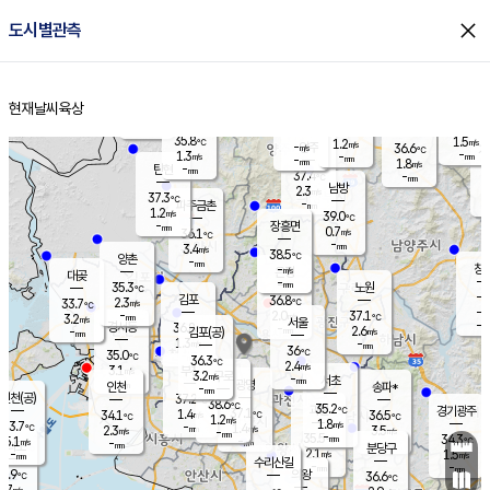
close
도시별관측
장남
판문점
35.9
℃
1.7
m/s
화현
37.1
동두천
℃
남면
-
현재날씨
육상
mm
파주
0.9
홈
m/s
포천
38.0
-
36.5
℃
mm
℃
36.3
℃
35.8
1.5
1.2
m/s
℃
m/s
-
양주
36.6
m/s
가
℃
-
1.3
-
mm
m/s
mm
-
mm
1.8
m/s
-
탄현
mm
37.4
-
3
℃
mm
남방
2.3
m/s
1
37.3
℃
-
파주금촌
mm
1.2
m/s
39.0
℃
-
장흥면
mm
0.7
m/s
36.1
℃
-
mm
3.4
m/s
38.5
℃
양촌
-
mm
창
-
m/s
은평
대곶
-
mm
35.3
노원
℃
-
김포
36.8
2.3
℃
33.7
m/s
℃
-
m/
-
2.0
37.1
m/s
mm
3.2
℃
m/s
서울
-
경서동
36.8
m
-
2.6
℃
mm
-
김포(공)
m/s
mm
1.3
-
m/s
mm
36
℃
35.0
-
℃
mm
36.3
℃
2.4
m/s
3.1
부천
m/s
3.2
구로
m/s
-
서초
mm
-
광명
mm
인천
송파*
-
mm
인천(공)
37.2
℃
38.6
℃
35.2
과천
경기광주
℃
37.1
1.4
34.1
36.5
m/s
℃
℃
℃
1.2
m/s
1.8
m/s
33.7
-
1.4
℃
mm
2.3
m/s
3.5
m/s
-
m/s
mm
-
35.5
34.3
mm
5.1
-
℃
℃
m/s
-
-
mm
무의도
mm
mm
분당구
2.1
-
1.5
m/s
m/s
mm
수리산길
-
-
mm
mm
2.9
의왕
36.6
℃
℃
2.7
m/s